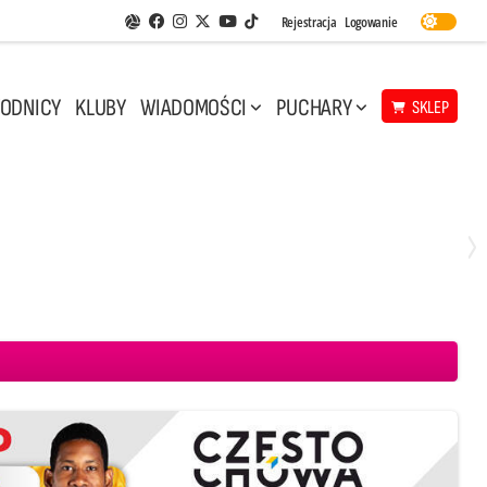
Facebook
Instagram
Twitter
Youtube
Rejestracja
Logowanie
Aplikacja Siatkarskie Ligi
TikTok
ODNICY
KLUBY
WIADOMOŚCI
PUCHARY
SKLEP
Środa, 29 Kwi, 17:30
3
1
eco Resovia Rzeszów
BOGDANKA LUK Lublin
Aluron CMC Warta Zawiercie