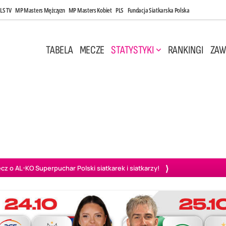
LS TV
MP Masters Mężczyzn
MP Masters Kobiet
PLS
Fundacja Siatkarska Polska
TABELA
MECZE
STATYSTYKI
RANKINGI
ZAW
i, 14:45
Poniedziałek, 27 Kwi, 20:00
3
0
3
2
wiercie
BOGDANKA LUK Lublin
PGE Projekt Warszawa
Ass
o AL-KO Superpuchar Polski siatkarek i siatkarzy!