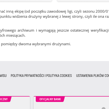
ć inną ekipę (od początku zawodowej ligi, czyli sezonu 2000/0
nktu widzenia drużyny wybranej z lewej strony, czyli ile ona ra
frowego archiwum i wymagają jeszcze ostatecznej weryfikacji
óch miesiącach.
cze pomiędzy dwoma wybranymi drużynami.
WISU
POLITYKA PRYWATNOŚCI I POLITYKA COOKIES
USTAWIENIA PLIKÓW CO
ICZNY
OFICJALNY BANK