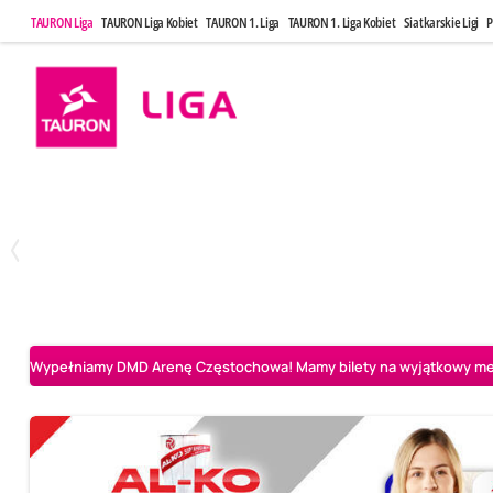
TAURON Liga
TAURON Liga Kobiet
TAURON 1. Liga
TAURON 1. Liga Kobiet
Siatkarskie Ligi
P
Poniedziałek, 20 Kwi, 17:30
Sobota, 25 Kw
2
3
Indykpol AZS Olsztyn
PGE GiEK SKRA Bełchatów
Aluron CMC Warta Za
Wypełniamy DMD Arenę Częstochowa! Mamy bilety na wyjątkowy mecz 