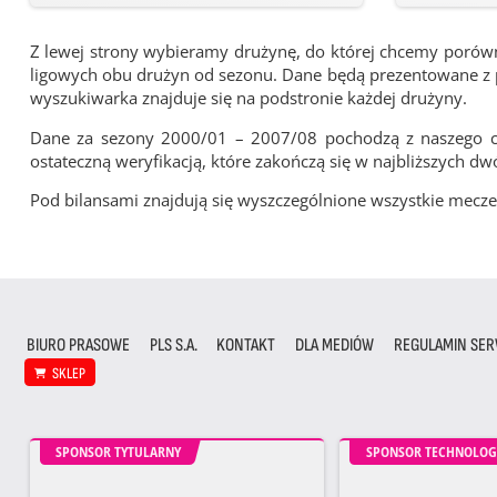
Z lewej strony wybieramy drużynę, do której chcemy porówna
ligowych obu drużyn od sezonu. Dane będą prezentowane z pu
wyszukiwarka znajduje się na podstronie każdej drużyny.
Dane za sezony 2000/01 – 2007/08 pochodzą z naszego cy
ostateczną weryfikacją, które zakończą się w najbliższych dw
Pod bilansami znajdują się wyszczególnione wszystkie me
BIURO PRASOWE
PLS S.A.
KONTAKT
DLA MEDIÓW
REGULAMIN SER
SKLEP
SPONSOR TYTULARNY
SPONSOR TECHNOLOG