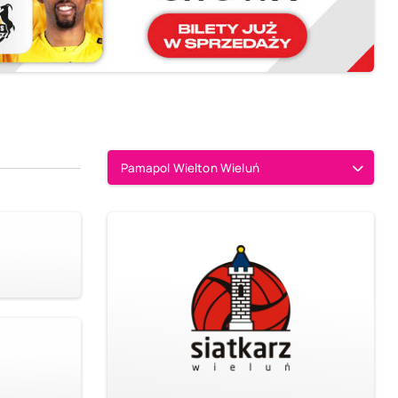
Pamapol Wielton Wieluń