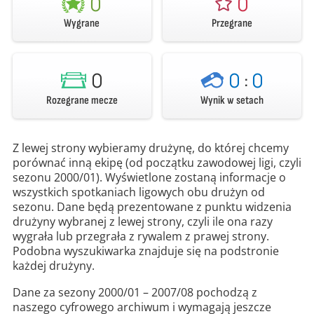
0
0
Wygrane
Przegrane
0
0
:
0
Rozegrane mecze
Wynik w setach
Z lewej strony wybieramy drużynę, do której chcemy
porównać inną ekipę (od początku zawodowej ligi, czyli
sezonu 2000/01). Wyświetlone zostaną informacje o
wszystkich spotkaniach ligowych obu drużyn od
sezonu. Dane będą prezentowane z punktu widzenia
drużyny wybranej z lewej strony, czyli ile ona razy
wygrała lub przegrała z rywalem z prawej strony.
Podobna wyszukiwarka znajduje się na podstronie
każdej drużyny.
Dane za sezony 2000/01 – 2007/08 pochodzą z
naszego cyfrowego archiwum i wymagają jeszcze