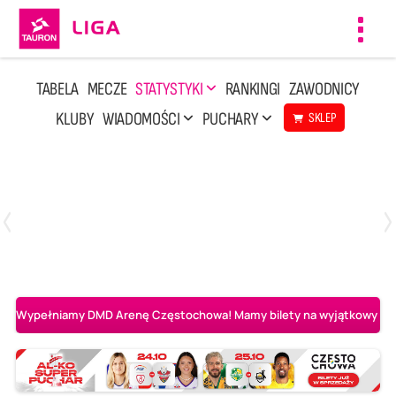
Toggl
navig
TABELA
MECZE
STATYSTYKI
RANKINGI
ZAWODNICY
KLUBY
WIADOMOŚCI
PUCHARY
SKLEP
Poniedziałek, 20 Kwi, 17:30
2
3
Indykpol AZS Olsztyn
PGE GiEK SKRA Bełchatów
Wypełniamy DMD Arenę Częstochowa! Mamy bilety na wyjątkowy mecz 