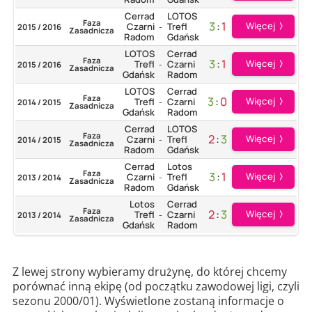
Cerrad
LOTOS
Faza
3
:
1
Więcej
Czarni
Trefl
2015 / 2016
-
Zasadnicza
Radom
Gdańsk
LOTOS
Cerrad
Faza
3
:
1
Więcej
Trefl
Czarni
2015 / 2016
-
Zasadnicza
Gdańsk
Radom
LOTOS
Cerrad
Faza
3
:
0
Więcej
Trefl
Czarni
2014 / 2015
-
Zasadnicza
Gdańsk
Radom
Cerrad
LOTOS
Faza
2
:
3
Więcej
Czarni
Trefl
2014 / 2015
-
Zasadnicza
Radom
Gdańsk
Cerrad
Lotos
Faza
3
:
1
Więcej
Czarni
Trefl
2013 / 2014
-
Zasadnicza
Radom
Gdańsk
Lotos
Cerrad
Faza
2
:
3
Więcej
Trefl
Czarni
2013 / 2014
-
Zasadnicza
Gdańsk
Radom
Z lewej strony wybieramy drużynę, do której chcemy
porównać inną ekipę (od początku zawodowej ligi, czyli
sezonu 2000/01). Wyświetlone zostaną informacje o