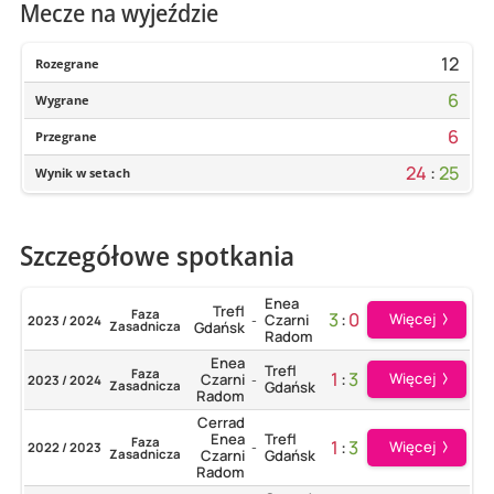
Mecze na wyjeździe
12
Rozegrane
6
Wygrane
6
Przegrane
24
:
25
Wynik w setach
Szczegółowe spotkania
Enea
Trefl
Faza
3
:
0
Więcej
Czarni
2023 / 2024
-
Zasadnicza
Gdańsk
Radom
Enea
Trefl
Faza
1
:
3
Więcej
Czarni
2023 / 2024
-
Zasadnicza
Gdańsk
Radom
Cerrad
Enea
Trefl
Faza
1
:
3
Więcej
2022 / 2023
-
Zasadnicza
Czarni
Gdańsk
Radom