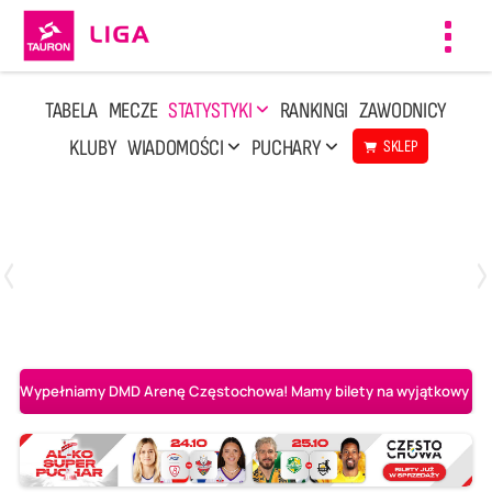
Toggl
navig
TABELA
MECZE
STATYSTYKI
RANKINGI
ZAWODNICY
KLUBY
WIADOMOŚCI
PUCHARY
SKLEP
Sobota, 8 Sie, 10:00
2
0
Ślepsk Malow Suwałki
PGE Projekt Warszawa
Wypełniamy DMD Arenę Częstochowa! Mamy bilety na wyjątkowy mecz 