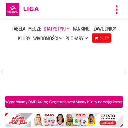
Toggl
navig
TABELA
MECZE
STATYSTYKI
RANKINGI
ZAWODNICY
KLUBY
WIADOMOŚCI
PUCHARY
SKLEP
Poniedziałek, 20 Kwi, 17:30
2
3
Indykpol AZS Olsztyn
PGE GiEK SKRA Bełchatów
Wypełniamy DMD Arenę Częstochowa! Mamy bilety na wyjątkowy mecz 