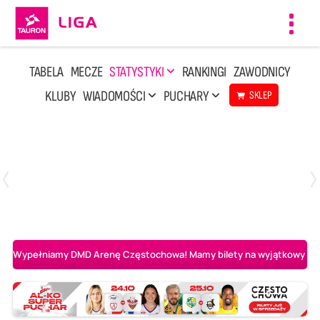
Toggl
navig
TABELA
MECZE
STATYSTYKI
RANKINGI
ZAWODNICY
KLUBY
WIADOMOŚCI
PUCHARY
SKLEP
Poniedziałek, 20 Kwi, 17:30
2
3
Indykpol AZS Olsztyn
PGE GiEK SKRA Bełchatów
Wypełniamy DMD Arenę Częstochowa! Mamy bilety na wyjątkowy mecz 