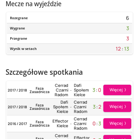
Mecze na wyjeździe
6
Rozegrane
3
Wygrane
3
Przegrane
12
:
13
Wynik w setach
Szczegółowe spotkania
Cerrad
Dafi
Faza
3
:
0
Więcej
Czarni
Społem
2017 / 2018
-
Zasadnicza
Radom
Kielce
Dafi
Cerrad
Faza
3
:
2
Więcej
Społem
Czarni
2017 / 2018
-
Zasadnicza
Kielce
Radom
Cerrad
Effector
Faza
0
:
3
Więcej
Czarni
2016 / 2017
-
Zasadnicza
Kielce
Radom
Cerrad
Effector
Faza