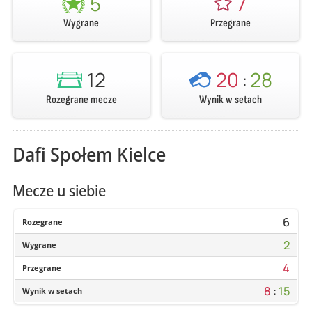
5
7
Wygrane
Przegrane
12
20
:
28
Rozegrane mecze
Wynik w setach
Dafi Społem Kielce
Mecze u siebie
6
Rozegrane
2
Wygrane
4
Przegrane
8
:
15
Wynik w setach