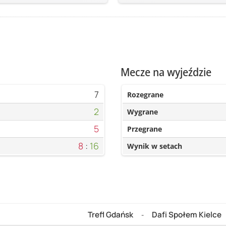
Mecze na wyjeździe
7
Rozegrane
2
Wygrane
5
Przegrane
8
:
16
Wynik w setach
Trefl Gdańsk
Dafi Społem Kielce
-