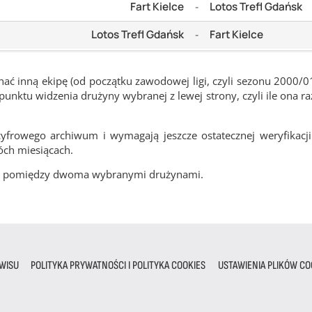
Fart Kielce
Lotos Trefl Gdańsk
-
Lotos Trefl Gdańsk
Fart Kielce
-
ć inną ekipę (od początku zawodowej ligi, czyli sezonu 2000/0
nktu widzenia drużyny wybranej z lewej strony, czyli ile ona ra
frowego archiwum i wymagają jeszcze ostatecznej weryfikacji
óch miesiącach.
cze pomiędzy dwoma wybranymi drużynami.
WISU
POLITYKA PRYWATNOŚCI I POLITYKA COOKIES
USTAWIENIA PLIKÓW CO