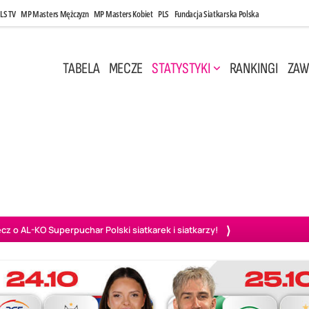
LS TV
MP Masters Mężczyzn
MP Masters Kobiet
PLS
Fundacja Siatkarska Polska
TABELA
MECZE
STATYSTYKI
RANKINGI
ZAW
 17:30
Środa, 6 Maj, 20:00
0
3
1
3
szów
PGE Projekt Warszawa
BOGDANKA LUK Lublin
Aluron
o AL-KO Superpuchar Polski siatkarek i siatkarzy!