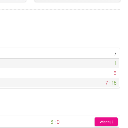
7
1
6
7
:
18
3
:
0
Więcej