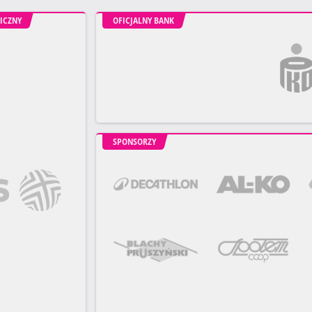
ICZNY
OFICJALNY BANK
SPONSORZY