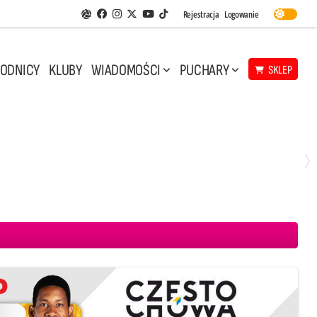
Facebook
Instagram
Twitter
Youtube
Rejestracja
Logowanie
Aplikacja Siatkarskie Ligi
TikTok
ODNICY
KLUBY
WIADOMOŚCI
PUCHARY
SKLEP
Niedziela, 10 Maj, 14:45
3
1
 CMC Warta Zawiercie
Aluron CMC Warta Zawiercie
BOGDANKA LUK Lublin