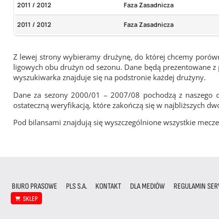
2011 / 2012
Faza Zasadnicza
2011 / 2012
Faza Zasadnicza
Z lewej strony wybieramy drużynę, do której chcemy porówna
ligowych obu drużyn od sezonu. Dane będą prezentowane z pu
wyszukiwarka znajduje się na podstronie każdej drużyny.
Dane za sezony 2000/01 – 2007/08 pochodzą z naszego cy
ostateczną weryfikacją, które zakończą się w najbliższych dw
Pod bilansami znajdują się wyszczególnione wszystkie me
BIURO PRASOWE
PLS S.A.
KONTAKT
DLA MEDIÓW
REGULAMIN SER
SKLEP