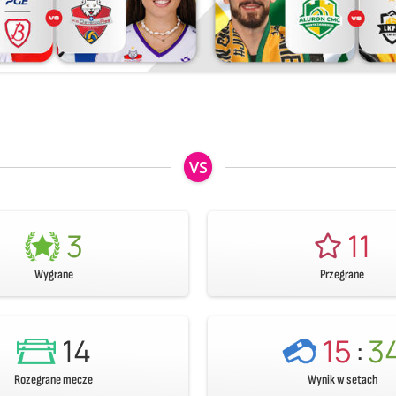
VS
3
11
Wygrane
Przegrane
14
15
:
3
Rozegrane mecze
Wynik w setach