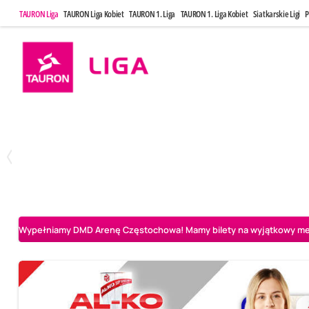
TAURON Liga
TAURON Liga Kobiet
TAURON 1. Liga
TAURON 1. Liga Kobiet
Siatkarskie Ligi
P
Niedziela, 3 Maj, 14:45
Środa, 6 Maj,
2
3
PGE Projekt Warszawa
Asseco Resovia Rzeszów
Asseco Resovia Rze
Wypełniamy DMD Arenę Częstochowa! Mamy bilety na wyjątkowy mecz 