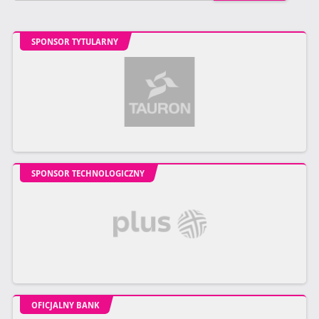
SPONSOR TYTULARNY
SPONSOR TECHNOLOGICZNY
OFICJALNY BANK