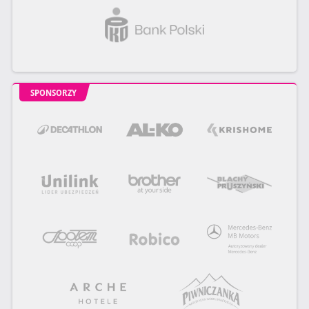
SPONSORZY