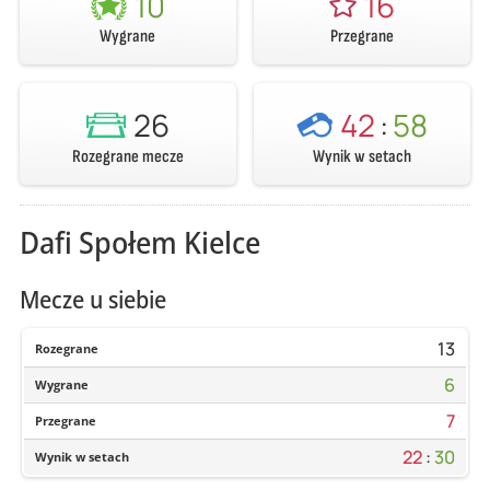
10
16
Wygrane
Przegrane
26
42
:
58
Rozegrane mecze
Wynik w setach
Dafi Społem Kielce
Mecze u siebie
13
Rozegrane
6
Wygrane
7
Przegrane
22
:
30
Wynik w setach