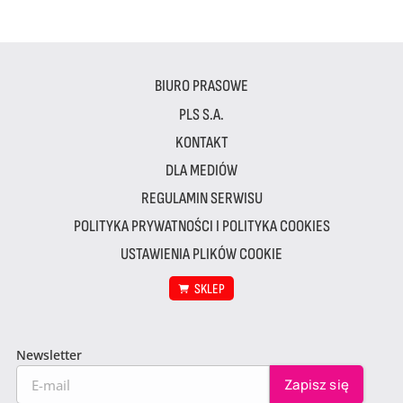
BIURO PRASOWE
PLS S.A.
KONTAKT
DLA MEDIÓW
REGULAMIN SERWISU
POLITYKA PRYWATNOŚCI I POLITYKA COOKIES
USTAWIENIA PLIKÓW COOKIE
SKLEP
Newsletter