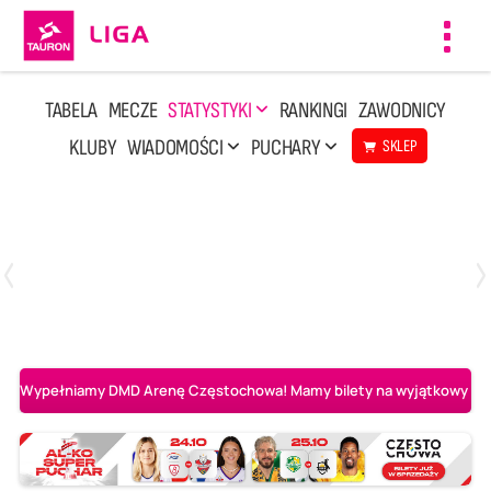
Toggl
navig
TABELA
MECZE
STATYSTYKI
RANKINGI
ZAWODNICY
KLUBY
WIADOMOŚCI
PUCHARY
SKLEP
Poniedziałek, 20 Kwi, 17:30
2
3
Indykpol AZS Olsztyn
PGE GiEK SKRA Bełchatów
Wypełniamy DMD Arenę Częstochowa! Mamy bilety na wyjątkowy mecz 