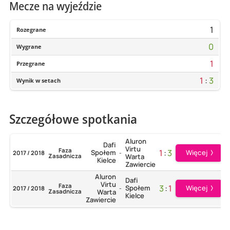
Mecze na wyjeździe
1
Rozegrane
0
Wygrane
1
Przegrane
1
:
3
Wynik w setach
Szczegółowe spotkania
Aluron
Dafi
Virtu
Faza
1
:
3
Społem
Więcej
2017 / 2018
-
Zasadnicza
Warta
Kielce
Zawiercie
Aluron
Dafi
Virtu
Faza
3
:
1
Społem
Więcej
2017 / 2018
-
Zasadnicza
Warta
Kielce
Zawiercie