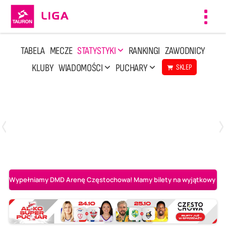
Toggl
navig
TABELA
MECZE
STATYSTYKI
RANKINGI
ZAWODNICY
KLUBY
WIADOMOŚCI
PUCHARY
SKLEP
Poniedziałek, 20 Kwi, 17:30
2
3
Indykpol AZS Olsztyn
PGE GiEK SKRA Bełchatów
Wypełniamy DMD Arenę Częstochowa! Mamy bilety na wyjątkowy mecz 