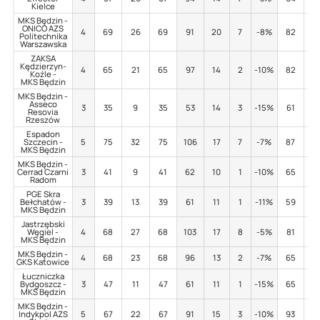
Kielce
MKS Będzin -
ONICO AZS
4
69
26
69
91
20
7
-8%
82
1
Politechnika
Warszawska
ZAKSA
Kędzierzyn-
4
65
21
65
97
14
2
-10%
82
2
Koźle -
MKS Będzin
MKS Będzin -
Asseco
3
35
9
35
53
14
3
-15%
61
4
Resovia
Rzeszów
Espadon
Szczecin -
5
75
32
75
106
17
7
-7%
87
13
MKS Będzin
MKS Będzin -
Cerrad Czarni
3
41
9
41
62
10
1
-10%
65
5
Radom
PGE Skra
Bełchatów -
3
39
13
39
61
11
1
-11%
59
2
MKS Będzin
Jastrzębski
Węgiel -
4
68
27
68
103
17
8
-5%
81
7
MKS Będzin
MKS Będzin -
4
68
23
68
96
13
2
-7%
65
3
GKS Katowice
Łuczniczka
Bydgoszcz -
3
47
11
47
61
11
1
-15%
65
2
MKS Będzin
MKS Będzin -
Indykpol AZS
5
67
22
67
91
15
3
-10%
93
4