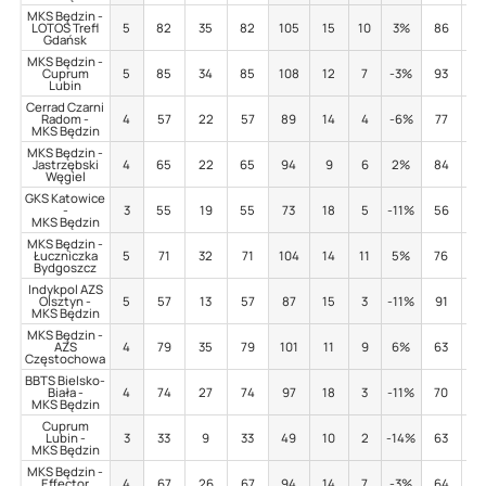
MKS Będzin -
LOTOS Trefl
5
82
35
82
105
15
10
3%
86
5
Gdańsk
MKS Będzin -
Cuprum
5
85
34
85
108
12
7
-3%
93
10
Lubin
Cerrad Czarni
Radom -
4
57
22
57
89
14
4
-6%
77
10
MKS Będzin
MKS Będzin -
Jastrzębski
4
65
22
65
94
9
6
2%
84
13
Węgiel
GKS Katowice
-
3
55
19
55
73
18
5
-11%
56
5
MKS Będzin
MKS Będzin -
Łuczniczka
5
71
32
71
104
14
11
5%
76
7
Bydgoszcz
Indykpol AZS
Olsztyn -
5
57
13
57
87
15
3
-11%
91
8
MKS Będzin
MKS Będzin -
AZS
4
79
35
79
101
11
9
6%
63
2
Częstochowa
BBTS Bielsko-
Biała -
4
74
27
74
97
18
3
-11%
70
1
MKS Będzin
Cuprum
Lubin -
3
33
9
33
49
10
2
-14%
63
11
MKS Będzin
MKS Będzin -
Effector
4
67
26
67
94
14
7
-3%
64
4