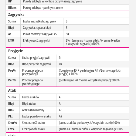
BP
Punkty zdobyte w kontrze przy własnej zagrywce
Bilans
Punkty zdobyte - punkty stracone
Zagrywka
Suma
Liczba wszystkich zagrywek
S
Błąd
Zagrywka zepsuta błąd
S=
As
Punkt zdobyty z zagrywki AS
S#
Eff%
Efektywsość zagrywki
E% =(suma as + suma piłek /) - suma błedów
/ wszystkie zagrania)x100%
Przyjęcie
Suma
Liczba przyjęć zagrywki
R
Błąd
Błąd przyjecia zagrywki
R=
Poz%
Procent przyjecia
((pozytywne R+ + perfekcyjne R# )/Suma wszystkich
pozytywnego
przyjęć) x 100%
Perf%
Procent przyjecia
(perfekcyjne R# / Suma wszystkich przyjęć) x100%
perfekcyjnego
Atak
Suma
Liczba ataków
A
Błąd
Błąd ataku
A=
Blok
Atak zablokowany
A/
Pkt
Liczba punktów w ataku
A#
Skut%
Skuteczność ataku
(suma ataków punktowych/wszystkie ataki)x100%
Eff%
Efektywność ataku
(suma as - suma błedów / wszystkie zagrania )x100%