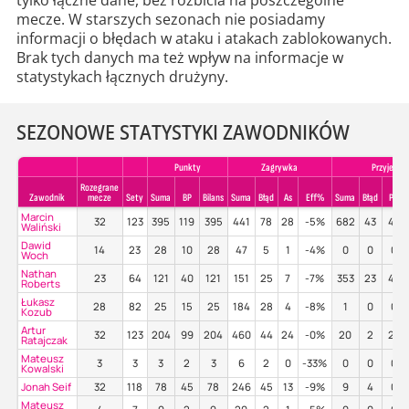
tylko łączne dane, bez rozbicia na poszczególne
mecze. W starszych sezonach nie posiadamy
informacji o błędach w ataku i atakach zablokowanych.
Brak tych danych ma też wpływ na informacje w
statystykach łącznych drużyny.
SEZONOWE STATYSTYKI ZAWODNIKÓW
Punkty
Zagrywka
Przyjecie
Rozegrane
Zawodnik
mecze
Sety
Suma
BP
Bilans
Suma
Błąd
As
Eff%
Suma
Błąd
Poz%
Marcin
32
123
395
119
395
441
78
28
-5%
682
43
48
Waliński
Dawid
14
23
28
10
28
47
5
1
-4%
0
0
0%
Woch
Nathan
23
64
121
40
121
151
25
7
-7%
353
23
45
Roberts
Łukasz
28
82
25
15
25
184
28
4
-8%
1
0
0%
Kozub
Artur
32
123
204
99
204
460
44
24
-0%
20
2
20
Ratajczak
Mateusz
3
3
3
2
3
6
2
0
-33%
0
0
0%
Kowalski
Jonah Seif
32
118
78
45
78
246
45
13
-9%
9
4
0%
Mateusz