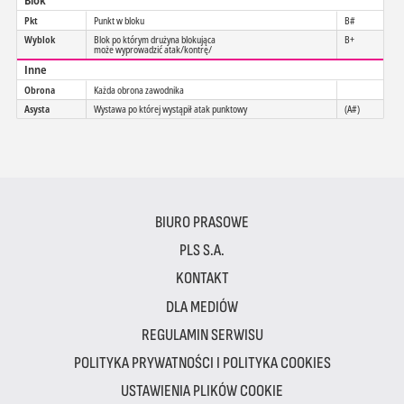
Blok
Pkt
Punkt w bloku
B#
Wyblok
Blok po którym drużyna blokująca
B+
może wyprowadzić atak/kontrę/
Inne
Obrona
Każda obrona zawodnika
Asysta
Wystawa po której wystąpił atak punktowy
(A#)
BIURO PRASOWE
PLS S.A.
KONTAKT
DLA MEDIÓW
REGULAMIN SERWISU
POLITYKA PRYWATNOŚCI I POLITYKA COOKIES
USTAWIENIA PLIKÓW COOKIE