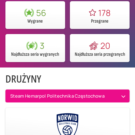
56
178
Wygrane
Przegrane
3
20
Najdłuższa seria wygranych
Najdłuższa seria przegranych
DRUŻYNY
Steam Hemarpol Politechnika Częstochowa