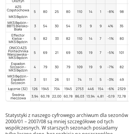
Olsztyn
AZS
Częstochowa
5
80
25
80
110
14
1
-8%
98
5
-
MKS Będzin
MKS Będzin -
BBTS Bielsko-
3
54
30
54
73
9
9
4%
35
5
Biała
Effector
Kielce -
5
82
33
82
110
14
7
-1%
80
5
MKS Będzin
ONICO AZS
Politechnika
5
69
21
69
105
19
7
-5%
101
8
Warszawska -
MKS Będzin
Espadon
Szczecin -
4
79
30
79
109
19
9
-7%
82
4
MKS Będzin
MKS Będzin -
Espadon
3
51
26
51
74
11
5
-3%
49
1
Szczecin
Łącznie (32)
126
1945
704
1945
2753
446
154
-6%
2329
17
Średnia
3,94
60,78
22,00
60,78
86,03
13,94
4,81
-0,19
72,78
5,5
meczowa
Statystyki z naszego cyfrowego archiwum dla sezonów
2000/01 – 2007/08 są mniej szczegółowe od tych
współczesnych. W starszych sezonach posiadamy