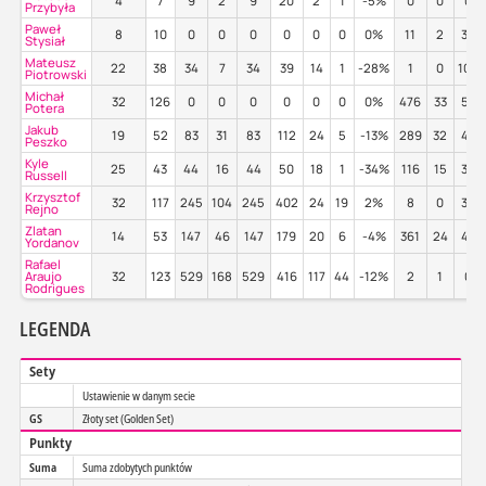
4
7
9
2
9
20
2
1
-5%
0
0
0%
Przybyła
Paweł
8
10
0
0
0
0
0
0
0%
11
2
36
Stysiał
Mateusz
22
38
34
7
34
39
14
1
-28%
1
0
100
Piotrowski
Michał
32
126
0
0
0
0
0
0
0%
476
33
57
Potera
Jakub
19
52
83
31
83
112
24
5
-13%
289
32
46
Peszko
Kyle
25
43
44
16
44
50
18
1
-34%
116
15
30
Russell
Krzysztof
32
117
245
104
245
402
24
19
2%
8
0
38
Rejno
Zlatan
14
53
147
46
147
179
20
6
-4%
361
24
43
Yordanov
Rafael
Araujo
32
123
529
168
529
416
117
44
-12%
2
1
0%
Rodrigues
LEGENDA
Sety
Ustawienie w danym secie
GS
Złoty set (Golden Set)
Punkty
Suma
Suma zdobytych punktów