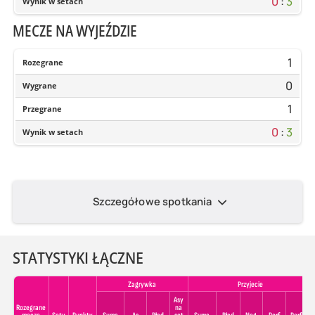
0
:
3
Wynik w setach
MECZE NA WYJEŹDZIE
1
Rozegrane
0
Wygrane
1
Przegrane
0
:
3
Wynik w setach
Szczegółowe spotkania
STATYSTYKI ŁĄCZNE
Zagrywka
Przyjecie
Asy
Rozegrane
na