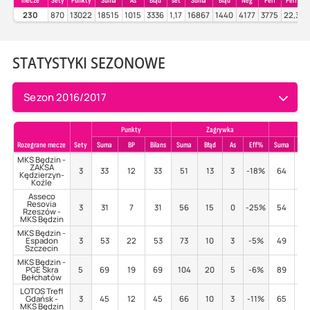
mecze
Sety
Punkty
Suma
As
Błąd
set
Suma
Błąd
Neg
Perf
Perf%
230
870
13022
18515
1015
3336
1,17
16867
1440
4177
3775
22,38
STATYSTYKI SEZONOWE
Sezon 2016/2017
Punkty
Zagrywka
Pr
Rozegrane mecze
Sety
Suma
BP
Bilans
Suma
Błąd
As
Eff%
Suma
Błą
MKS Będzin -
ZAKSA
3
33
12
33
51
13
3
-18%
64
7
Kędzierzyn-
Koźle
Asseco
Resovia
3
31
7
31
56
15
0
-25%
54
7
Rzeszów -
MKS Będzin
MKS Będzin -
Espadon
3
53
22
53
73
10
3
-5%
49
7
Szczecin
MKS Będzin -
PGE Skra
5
69
19
69
104
20
5
-6%
89
6
Bełchatów
LOTOS Trefl
Gdańsk -
3
45
12
45
66
10
3
-11%
65
5
MKS Będzin