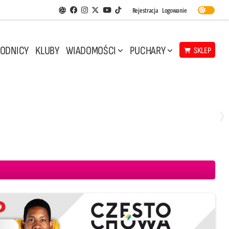
Facebook
Instagram
Twitter
Youtube
Rejestracja
Logowanie
Aplikacja Siatkarskie Ligi
TikTok
ODNICY
KLUBY
WIADOMOŚCI
PUCHARY
SKLEP
Środa, 29 Kwi, 17:30
3
1
eco Resovia Rzeszów
BOGDANKA LUK Lublin
Aluron CMC Warta Zawiercie