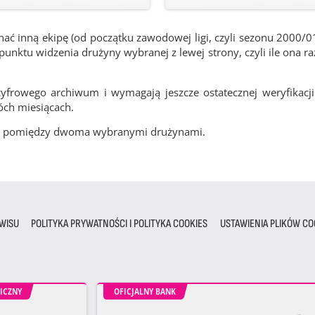
ć inną ekipę (od początku zawodowej ligi, czyli sezonu 2000/0
nktu widzenia drużyny wybranej z lewej strony, czyli ile ona ra
frowego archiwum i wymagają jeszcze ostatecznej weryfikacji
óch miesiącach.
cze pomiędzy dwoma wybranymi drużynami.
WISU
POLITYKA PRYWATNOŚCI I POLITYKA COOKIES
USTAWIENIA PLIKÓW CO
ICZNY
OFICJALNY BANK