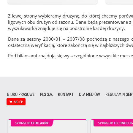
Z lewej strony wybieramy drużynę, do której chcemy porówna
ligowych obu drużyn od sezonu. Dane będą prezentowane z pu
wyszukiwarka znajduje się na podstronie każdej drużyny.
Dane za sezony 2000/01 – 2007/08 pochodzą z naszego cy
ostateczną weryfikacją, które zakończą się w najbliższych dw
Pod bilansami znajdują się wyszczególnione wszystkie me
BIURO PRASOWE
PLS S.A.
KONTAKT
DLA MEDIÓW
REGULAMIN SER
SKLEP
SPONSOR TYTULARNY
SPONSOR TECHNOLOG