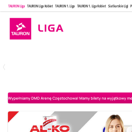
TAURON Liga
TAURON Liga Kobiet
TAURON 1. Liga
TAURON 1. Liga Kobiet
Siatkarskie Ligi
P
Poniedziałek, 20 Kwi, 17:30
Sobota, 25 Kw
2
3
Indykpol AZS Olsztyn
PGE GiEK SKRA Bełchatów
Aluron CMC Warta Za
Wypełniamy DMD Arenę Częstochowa! Mamy bilety na wyjątkowy mecz 