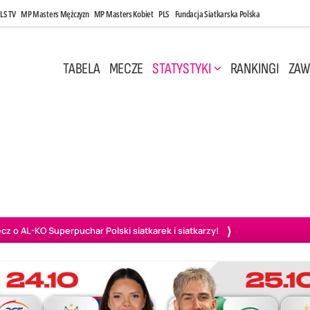
LS TV
MP Masters Mężczyzn
MP Masters Kobiet
PLS
Fundacja Siatkarska Polska
TABELA
MECZE
STATYSTYKI
RANKINGI
ZAW
i, 14:45
Poniedziałek, 27 Kwi, 20:00
3
0
3
2
wiercie
BOGDANKA LUK Lublin
PGE Projekt Warszawa
Ass
o AL-KO Superpuchar Polski siatkarek i siatkarzy!