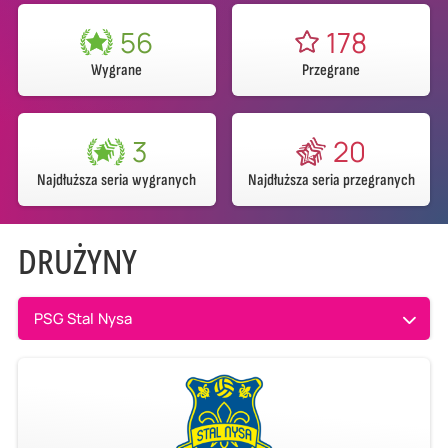
56
178
Wygrane
Przegrane
3
20
Najdłuższa seria wygranych
Najdłuższa seria przegranych
DRUŻYNY
PSG Stal Nysa