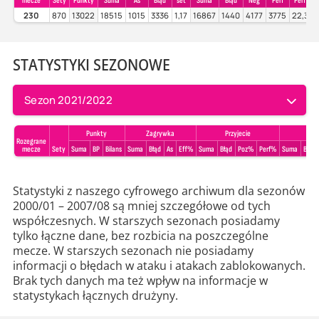
mecze
Sety
Punkty
Suma
As
Błąd
set
Suma
Błąd
Neg
Perf
Perf%
230
870
13022
18515
1015
3336
1,17
16867
1440
4177
3775
22,38
STATYSTYKI SEZONOWE
Sezon 2021/2022
Punkty
Zagrywka
Przyjecie
Rozegrane
mecze
Sety
Suma
BP
Bilans
Suma
Błąd
As
Eff%
Suma
Błąd
Poz%
Perf%
Suma
Błąd
Statystyki z naszego cyfrowego archiwum dla sezonów
2000/01 – 2007/08 są mniej szczegółowe od tych
współczesnych. W starszych sezonach posiadamy
tylko łączne dane, bez rozbicia na poszczególne
mecze. W starszych sezonach nie posiadamy
informacji o błędach w ataku i atakach zablokowanych.
Brak tych danych ma też wpływ na informacje w
statystykach łącznych drużyny.