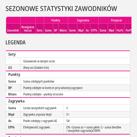
SEZONOWE STATYSTYKI ZAWODNIKÓW
Punkty
Zagrywka
Przyjecie
Rozegrane
Zawodnik
mecze
Sety
Suma
BP
Bilans
Suma
Błąd
As
Eff%
Suma
Błąd
Poz%
Perf%
LEGENDA
Sety
Ustawienie w danym secie
GS
Złoty set (Golden Set)
Punkty
Suma
Suma zdobytych punktów
BP
Punkty zdobyte w kontrze przy własnej zagrywce
Bilans
Punkty zdobyte - punkty stracone
Zagrywka
Suma
Liczba wszystkich zagrywek
S
Błąd
Zagrywka zepsuta błąd
S=
As
Punkt zdobyty z zagrywki AS
S#
Eff%
Efektywsość zagrywki
E% =(suma as + suma piłek /) - suma błedów
/ wszystkie zagrania)x100%