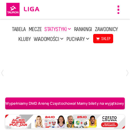
Toggl
navig
TABELA
MECZE
STATYSTYKI
RANKINGI
ZAWODNICY
KLUBY
WIADOMOŚCI
PUCHARY
SKLEP
Poniedziałek, 20 Kwi, 17:30
2
3
Indykpol AZS Olsztyn
PGE GiEK SKRA Bełchatów
Wypełniamy DMD Arenę Częstochowa! Mamy bilety na wyjątkowy mecz 