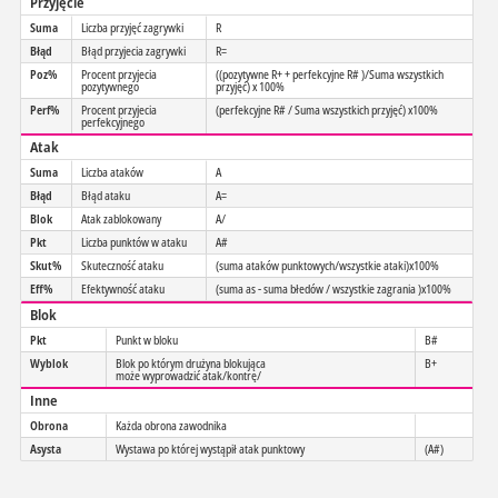
Przyjęcie
Suma
Liczba przyjęć zagrywki
R
Błąd
Błąd przyjecia zagrywki
R=
Poz%
Procent przyjecia
((pozytywne R+ + perfekcyjne R# )/Suma wszystkich
pozytywnego
przyjęć) x 100%
Perf%
Procent przyjecia
(perfekcyjne R# / Suma wszystkich przyjęć) x100%
perfekcyjnego
Atak
Suma
Liczba ataków
A
Błąd
Błąd ataku
A=
Blok
Atak zablokowany
A/
Pkt
Liczba punktów w ataku
A#
Skut%
Skuteczność ataku
(suma ataków punktowych/wszystkie ataki)x100%
Eff%
Efektywność ataku
(suma as - suma błedów / wszystkie zagrania )x100%
Blok
Pkt
Punkt w bloku
B#
Wyblok
Blok po którym drużyna blokująca
B+
może wyprowadzić atak/kontrę/
Inne
Obrona
Każda obrona zawodnika
Asysta
Wystawa po której wystąpił atak punktowy
(A#)