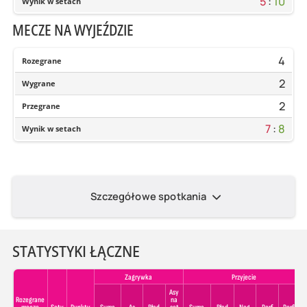
5
:
10
Wynik w setach
MECZE NA WYJEŹDZIE
4
Rozegrane
2
Wygrane
2
Przegrane
7
:
8
Wynik w setach
Szczegółowe spotkania
STATYSTYKI ŁĄCZNE
Zagrywka
Przyjecie
Asy
Rozegrane
na