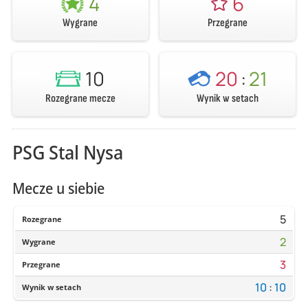
4
6
Wygrane
Przegrane
10
20
:
21
Rozegrane mecze
Wynik w setach
PSG Stal Nysa
Mecze u siebie
5
Rozegrane
2
Wygrane
3
Przegrane
10
:
10
Wynik w setach