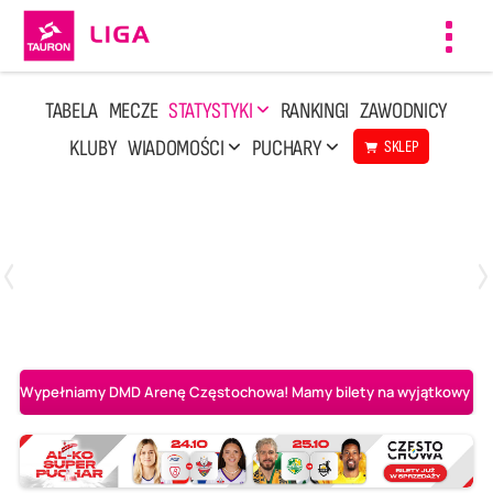
Toggl
navig
TABELA
MECZE
STATYSTYKI
RANKINGI
ZAWODNICY
KLUBY
WIADOMOŚCI
PUCHARY
SKLEP
Sobota, 8 Sie, 10:00
2
0
Ślepsk Malow Suwałki
PGE Projekt Warszawa
Wypełniamy DMD Arenę Częstochowa! Mamy bilety na wyjątkowy mecz 