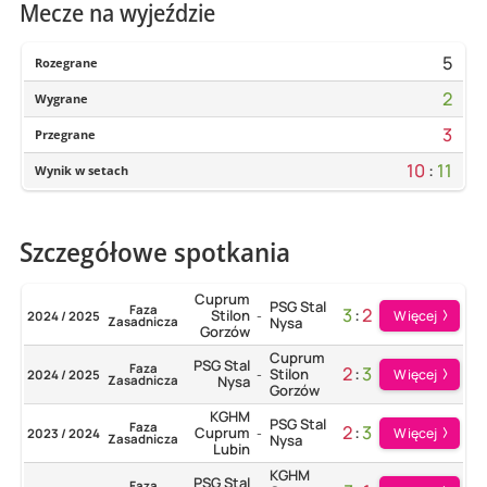
Mecze na wyjeździe
5
Rozegrane
2
Wygrane
3
Przegrane
10
:
11
Wynik w setach
Szczegółowe spotkania
Cuprum
PSG Stal
Faza
3
:
2
Stilon
Więcej
2024 / 2025
-
Zasadnicza
Nysa
Gorzów
Cuprum
PSG Stal
Faza
2
:
3
Stilon
Więcej
2024 / 2025
-
Zasadnicza
Nysa
Gorzów
KGHM
PSG Stal
Faza
2
:
3
Cuprum
Więcej
2023 / 2024
-
Zasadnicza
Nysa
Lubin
KGHM
PSG Stal
Faza