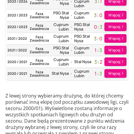
3
:
1
Cuprum
Więcej
2023 / 2024
-
Zasadnicza
Nysa
Lubin
PSG Stal
Cuprum
Faza
3
:
0
Więcej
2022 / 2023
-
Zasadnicza
Nysa
Lubin
Cuprum
PSG Stal
Faza
0
:
3
Więcej
2022 / 2023
-
Zasadnicza
Lubin
Nysa
Cuprum
PSG Stal
Faza
3
:
0
Więcej
2021 / 2022
-
Zasadnicza
Lubin
Nysa
PSG Stal
Cuprum
Faza
1
:
3
Więcej
2021 / 2022
-
Zasadnicza
Nysa
Lubin
Cuprum
Faza
3
:
2
Stal Nysa
Więcej
2020 / 2021
-
Zasadnicza
Lubin
Cuprum
Faza
1
:
3
Stal Nysa
Więcej
2020 / 2021
-
Zasadnicza
Lubin
Z lewej strony wybieramy drużynę, do której chcemy
porównać inną ekipę (od początku zawodowej ligi, czyli
sezonu 2000/01). Wyświetlone zostaną informacje o
wszystkich spotkaniach ligowych obu drużyn od
sezonu. Dane będą prezentowane z punktu widzenia
drużyny wybranej z lewej strony, czyli ile ona razy
wygrała lub przegrała z rywalem z prawej strony.