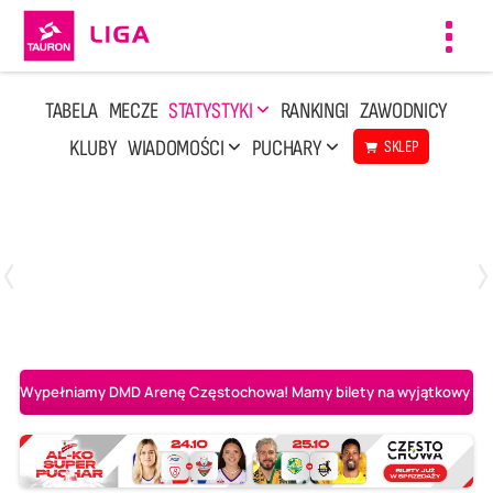
Toggl
navig
TABELA
MECZE
STATYSTYKI
RANKINGI
ZAWODNICY
KLUBY
WIADOMOŚCI
PUCHARY
SKLEP
Poniedziałek, 20 Kwi, 17:30
2
3
Indykpol AZS Olsztyn
PGE GiEK SKRA Bełchatów
Wypełniamy DMD Arenę Częstochowa! Mamy bilety na wyjątkowy mecz 