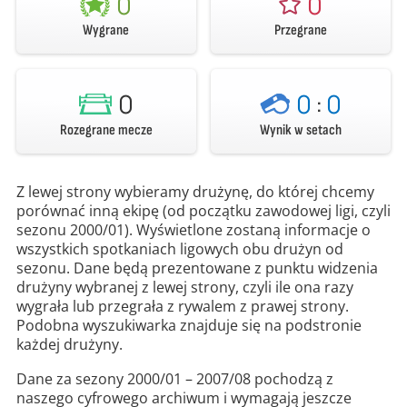
0
0
Wygrane
Przegrane
0
0
:
0
Rozegrane mecze
Wynik w setach
Z lewej strony wybieramy drużynę, do której chcemy
porównać inną ekipę (od początku zawodowej ligi, czyli
sezonu 2000/01). Wyświetlone zostaną informacje o
wszystkich spotkaniach ligowych obu drużyn od
sezonu. Dane będą prezentowane z punktu widzenia
drużyny wybranej z lewej strony, czyli ile ona razy
wygrała lub przegrała z rywalem z prawej strony.
Podobna wyszukiwarka znajduje się na podstronie
każdej drużyny.
Dane za sezony 2000/01 – 2007/08 pochodzą z
naszego cyfrowego archiwum i wymagają jeszcze