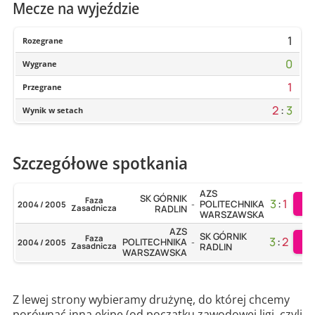
Mecze na wyjeździe
1
Rozegrane
0
Wygrane
1
Przegrane
2
:
3
Wynik w setach
Szczegółowe spotkania
AZS
SK GÓRNIK
Faza
3
:
1
W
POLITECHNIKA
2004 / 2005
-
Zasadnicza
RADLIN
WARSZAWSKA
AZS
SK GÓRNIK
Faza
3
:
2
W
POLITECHNIKA
2004 / 2005
-
Zasadnicza
RADLIN
WARSZAWSKA
Z lewej strony wybieramy drużynę, do której chcemy
porównać inną ekipę (od początku zawodowej ligi, czyli