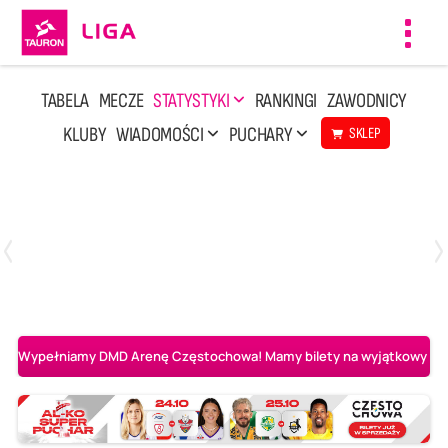
Toggl
navig
TABELA
MECZE
STATYSTYKI
RANKINGI
ZAWODNICY
KLUBY
WIADOMOŚCI
PUCHARY
SKLEP
Poniedziałek, 20 Kwi, 17:30
2
3
Indykpol AZS Olsztyn
PGE GiEK SKRA Bełchatów
Wypełniamy DMD Arenę Częstochowa! Mamy bilety na wyjątkowy mecz 