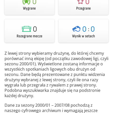
0
0
Wygrane
Przegrane
0
0
:
0
Rozegrane mecze
Wynik w setach
Z lewej strony wybieramy drużynę, do której chcemy
porównać inną ekipę (od początku zawodowej ligi, czyli
sezonu 2000/01). Wyświetlone zostaną informacje o
wszystkich spotkaniach ligowych obu drużyn od
sezonu. Dane będą prezentowane z punktu widzenia
drużyny wybranej z lewej strony, czyli ile ona razy
wygrała lub przegrała z rywalem z prawej strony.
Podobna wyszukiwarka znajduje się na podstronie
każdej drużyny.
Dane za sezony 2000/01 – 2007/08 pochodzą z
naszego cyfrowego archiwum i wymagają jeszcze