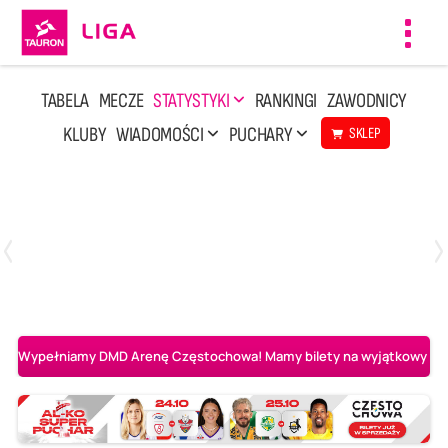
Toggl
navig
TABELA
MECZE
STATYSTYKI
RANKINGI
ZAWODNICY
KLUBY
WIADOMOŚCI
PUCHARY
SKLEP
Sobota, 2 Maj, 14:45
0
3
Aluron CMC Warta Zawiercie
BOGDANKA LUK Lublin
Wypełniamy DMD Arenę Częstochowa! Mamy bilety na wyjątkowy mecz 