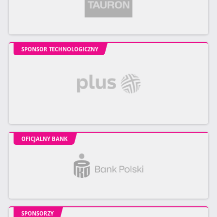
SPONSOR TECHNOLOGICZNY
OFICJALNY BANK
SPONSORZY