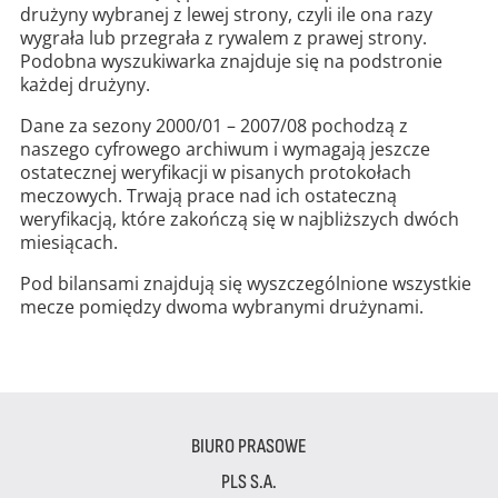
drużyny wybranej z lewej strony, czyli ile ona razy
wygrała lub przegrała z rywalem z prawej strony.
Podobna wyszukiwarka znajduje się na podstronie
każdej drużyny.
Dane za sezony 2000/01 – 2007/08 pochodzą z
naszego cyfrowego archiwum i wymagają jeszcze
ostatecznej weryfikacji w pisanych protokołach
meczowych. Trwają prace nad ich ostateczną
weryfikacją, które zakończą się w najbliższych dwóch
miesiącach.
Pod bilansami znajdują się wyszczególnione wszystkie
mecze pomiędzy dwoma wybranymi drużynami.
BIURO PRASOWE
PLS S.A.