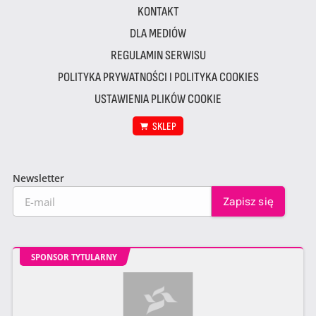
KONTAKT
DLA MEDIÓW
REGULAMIN SERWISU
POLITYKA PRYWATNOŚCI I POLITYKA COOKIES
USTAWIENIA PLIKÓW COOKIE
SKLEP
Newsletter
SPONSOR TYTULARNY