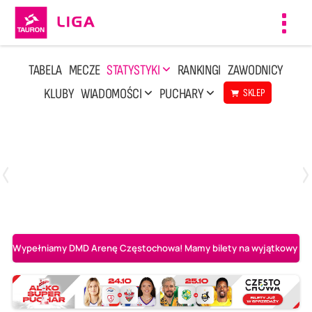
Toggl
navig
TABELA
MECZE
STATYSTYKI
RANKINGI
ZAWODNICY
KLUBY
WIADOMOŚCI
PUCHARY
SKLEP
Poniedziałek, 20 Kwi, 17:30
2
3
Indykpol AZS Olsztyn
PGE GiEK SKRA Bełchatów
Wypełniamy DMD Arenę Częstochowa! Mamy bilety na wyjątkowy mecz 