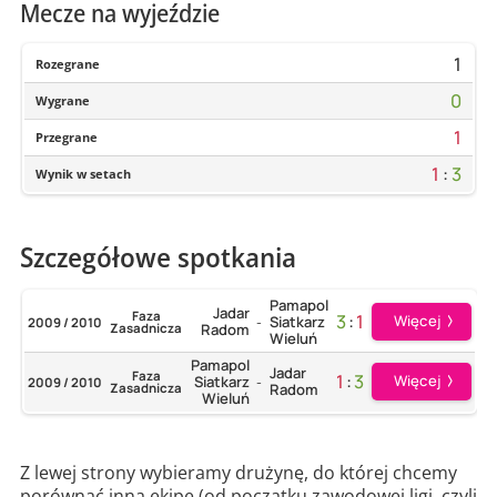
Mecze na wyjeździe
1
Rozegrane
0
Wygrane
1
Przegrane
1
:
3
Wynik w setach
Szczegółowe spotkania
Pamapol
Jadar
Faza
3
:
1
Więcej
Siatkarz
2009 / 2010
-
Zasadnicza
Radom
Wieluń
Pamapol
Jadar
Faza
1
:
3
Więcej
Siatkarz
2009 / 2010
-
Zasadnicza
Radom
Wieluń
Z lewej strony wybieramy drużynę, do której chcemy
porównać inną ekipę (od początku zawodowej ligi, czyli