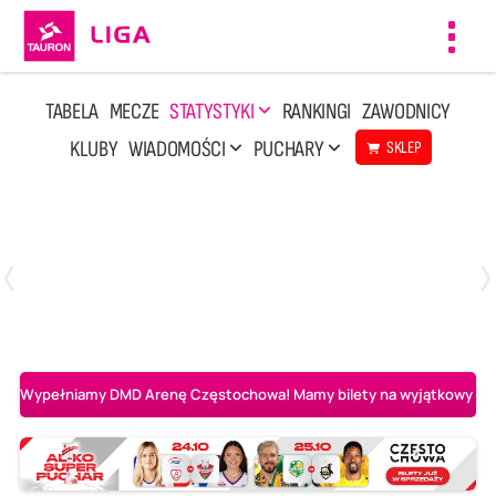
Toggl
navig
TABELA
MECZE
STATYSTYKI
RANKINGI
ZAWODNICY
KLUBY
WIADOMOŚCI
PUCHARY
SKLEP
Poniedziałek, 20 Kwi, 17:30
2
3
Indykpol AZS Olsztyn
PGE GiEK SKRA Bełchatów
Wypełniamy DMD Arenę Częstochowa! Mamy bilety na wyjątkowy mecz 