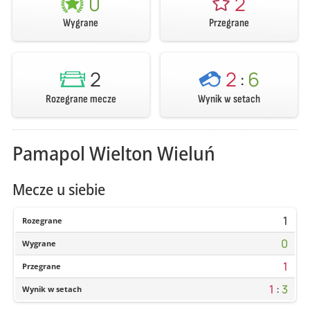
0
2
Wygrane
Przegrane
2
2
:
6
Rozegrane mecze
Wynik w setach
Pamapol Wielton Wieluń
Mecze u siebie
1
Rozegrane
0
Wygrane
1
Przegrane
1
:
3
Wynik w setach