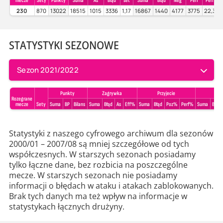
mecze
Sety
Punkty
Suma
As
Błąd
set
Suma
Błąd
Neg
Perf
Perf%
230
870
13022
18515
1015
3336
1,17
16867
1440
4177
3775
22,38
STATYSTYKI SEZONOWE
Sezon 2021/2022
Punkty
Zagrywka
Przyjecie
Rozegrane
mecze
Sety
Suma
BP
Bilans
Suma
Błąd
As
Eff%
Suma
Błąd
Poz%
Perf%
Suma
Błąd
Statystyki z naszego cyfrowego archiwum dla sezonów
2000/01 – 2007/08 są mniej szczegółowe od tych
współczesnych. W starszych sezonach posiadamy
tylko łączne dane, bez rozbicia na poszczególne
mecze. W starszych sezonach nie posiadamy
informacji o błędach w ataku i atakach zablokowanych.
Brak tych danych ma też wpływ na informacje w
statystykach łącznych drużyny.