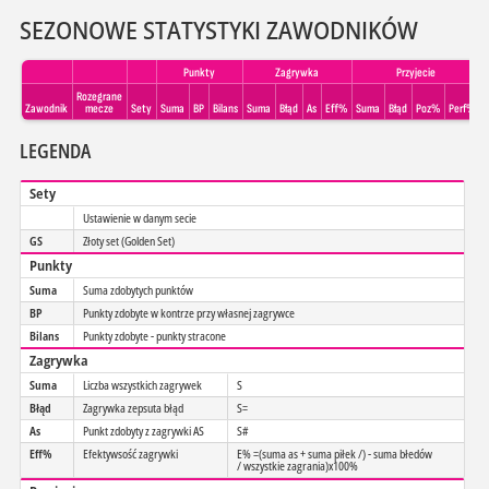
SEZONOWE STATYSTYKI ZAWODNIKÓW
Punkty
Zagrywka
Przyjecie
Rozegrane
Zawodnik
mecze
Sety
Suma
BP
Bilans
Suma
Błąd
As
Eff%
Suma
Błąd
Poz%
Perf%
LEGENDA
Sety
Ustawienie w danym secie
GS
Złoty set (Golden Set)
Punkty
Suma
Suma zdobytych punktów
BP
Punkty zdobyte w kontrze przy własnej zagrywce
Bilans
Punkty zdobyte - punkty stracone
Zagrywka
Suma
Liczba wszystkich zagrywek
S
Błąd
Zagrywka zepsuta błąd
S=
As
Punkt zdobyty z zagrywki AS
S#
Eff%
Efektywsość zagrywki
E% =(suma as + suma piłek /) - suma błedów
/ wszystkie zagrania)x100%