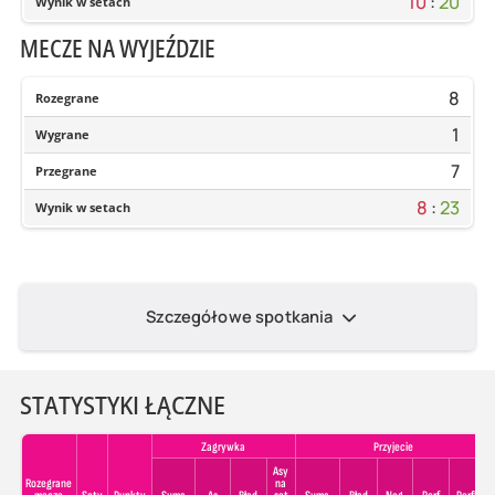
10
:
20
Wynik w setach
MECZE NA WYJEŹDZIE
8
Rozegrane
1
Wygrane
7
Przegrane
8
:
23
Wynik w setach
Szczegółowe spotkania
STATYSTYKI ŁĄCZNE
Zagrywka
Przyjecie
Asy
Rozegrane
na