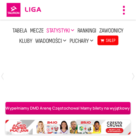
Toggl
navig
TABELA
MECZE
STATYSTYKI
RANKINGI
ZAWODNICY
KLUBY
WIADOMOŚCI
PUCHARY
SKLEP
Niedziela, 3 Maj, 14:45
2
3
PGE Projekt Warszawa
Asseco Resovia Rzeszów
Wypełniamy DMD Arenę Częstochowa! Mamy bilety na wyjątkowy mecz 