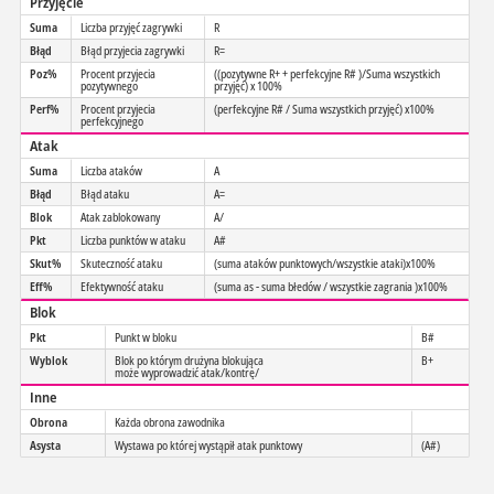
Przyjęcie
Suma
Liczba przyjęć zagrywki
R
Błąd
Błąd przyjecia zagrywki
R=
Poz%
Procent przyjecia
((pozytywne R+ + perfekcyjne R# )/Suma wszystkich
pozytywnego
przyjęć) x 100%
Perf%
Procent przyjecia
(perfekcyjne R# / Suma wszystkich przyjęć) x100%
perfekcyjnego
Atak
Suma
Liczba ataków
A
Błąd
Błąd ataku
A=
Blok
Atak zablokowany
A/
Pkt
Liczba punktów w ataku
A#
Skut%
Skuteczność ataku
(suma ataków punktowych/wszystkie ataki)x100%
Eff%
Efektywność ataku
(suma as - suma błedów / wszystkie zagrania )x100%
Blok
Pkt
Punkt w bloku
B#
Wyblok
Blok po którym drużyna blokująca
B+
może wyprowadzić atak/kontrę/
Inne
Obrona
Każda obrona zawodnika
Asysta
Wystawa po której wystąpił atak punktowy
(A#)