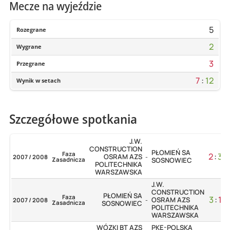
Mecze na wyjeździe
5
Rozegrane
2
Wygrane
3
Przegrane
7
:
12
Wynik w setach
Szczegółowe spotkania
J.W.
CONSTRUCTION
PŁOMIEŃ SA
Faza
2
:
3
OSRAM AZS
2007 / 2008
-
Zasadnicza
SOSNOWIEC
POLITECHNIKA
WARSZAWSKA
J.W.
CONSTRUCTION
PŁOMIEŃ SA
Faza
3
:
1
OSRAM AZS
2007 / 2008
-
Zasadnicza
SOSNOWIEC
POLITECHNIKA
WARSZAWSKA
WÓZKI BT AZS
PKE-POLSKA