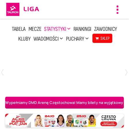
Toggl
navig
TABELA
MECZE
STATYSTYKI
RANKINGI
ZAWODNICY
KLUBY
WIADOMOŚCI
PUCHARY
SKLEP
Poniedziałek, 20 Kwi, 17:30
2
3
Indykpol AZS Olsztyn
PGE GiEK SKRA Bełchatów
Wypełniamy DMD Arenę Częstochowa! Mamy bilety na wyjątkowy mecz 