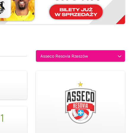
Asseco Resovia Rzeszów
1