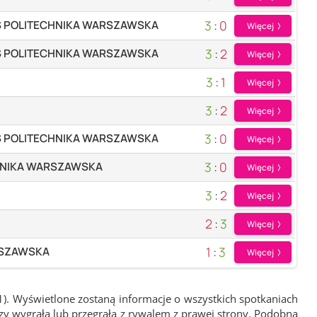
3
:
0
S POLITECHNIKA WARSZAWSKA
Więcej
3
:
2
S POLITECHNIKA WARSZAWSKA
Więcej
3
:
1
Więcej
3
:
2
Więcej
3
:
0
S POLITECHNIKA WARSZAWSKA
Więcej
3
:
0
HNIKA WARSZAWSKA
Więcej
3
:
2
Więcej
2
:
3
Więcej
1
:
3
RSZAWSKA
Więcej
1). Wyświetlone zostaną informacje o wszystkich spotkaniach
zy wygrała lub przegrała z rywalem z prawej strony. Podobna