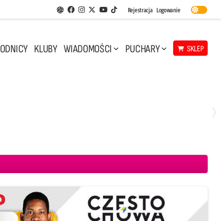
Facebook
Instagram
Twitter
Youtube
Rejestracja
Logowanie
Aplikacja Siatkarskie Ligi
TikTok
ODNICY
KLUBY
WIADOMOŚCI
PUCHARY
SKLEP
Sobota, 8 Sie, 11:30
0
2
 Projekt Warszawa
CUK Anioły Toruń
PGE GiEK SKRA Bełchatów