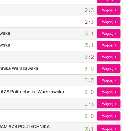
2
:
3
Więcej
2
:
3
Więcej
3
:
1
awska
Więcej
3
:
1
awska
Więcej
3
:
2
Więcej
3
:
0
hnika Warszawska
Więcej
0
:
3
Więcej
3
:
0
 AZS Politechnika Warszawska
Więcej
0
:
3
Więcej
3
:
0
Więcej
RAM AZS POLITECHNIKA
3
:
1
Więcej