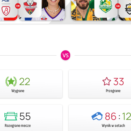
VS
22
33
Wygrane
Przegrane
55
86
:
12
Rozegrane mecze
Wynik w setach