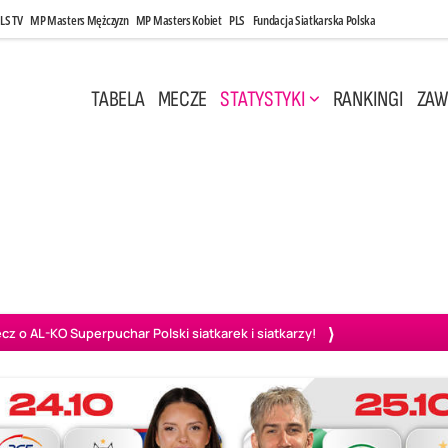
LS TV
MP Masters Mężczyzn
MP Masters Kobiet
PLS
Fundacja Siatkarska Polska
TABELA
MECZE
STATYSTYKI
RANKINGI
ZAW
 Maj, 14:45
Sobota, 8 Sie, 10:00
3
1
2
0
wiercie
BOGDANKA LUK Lublin
Ślepsk Malow Suwałki
PGE
o AL-KO Superpuchar Polski siatkarek i siatkarzy!