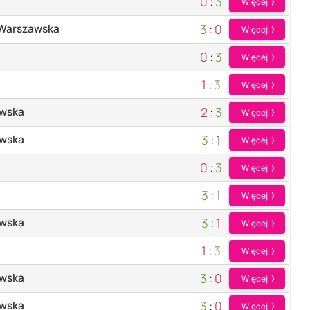
0
:
3
Więcej
3
:
0
 Warszawska
Więcej
0
:
3
Więcej
1
:
3
Więcej
2
:
3
awska
Więcej
3
:
1
awska
Więcej
0
:
3
Więcej
3
:
1
Więcej
3
:
1
awska
Więcej
1
:
3
Więcej
3
:
0
awska
Więcej
3
:
0
awska
Więcej