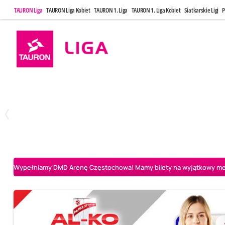
TAURON Liga
TAURON Liga Kobiet
TAURON 1. Liga
TAURON 1. Liga Kobiet
Siatkarskie Ligi
P
Środa, 6 Maj, 20:00
Niedziela, 10
1
3
BOGDANKA LUK Lublin
Aluron CMC Warta Zawiercie
Aluron CMC Warta Za
Wypełniamy DMD Arenę Częstochowa! Mamy bilety na wyjątkowy mecz 