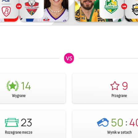
VS
14
9
Wygrane
Przegrane
23
50
:
4
Rozegrane mecze
Wynik w setach