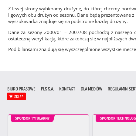
Z lewej strony wybieramy drużynę, do której chcemy porówna
ligowych obu drużyn od sezonu. Dane będą prezentowane z pu
wyszukiwarka znajduje się na podstronie każdej drużyny.
Dane za sezony 2000/01 – 2007/08 pochodzą z naszego cy
ostateczną weryfikacją, które zakończą się w najbliższych dw
Pod bilansami znajdują się wyszczególnione wszystkie me
BIURO PRASOWE
PLS S.A.
KONTAKT
DLA MEDIÓW
REGULAMIN SER
SKLEP
SPONSOR TYTULARNY
SPONSOR TECHNOLOG