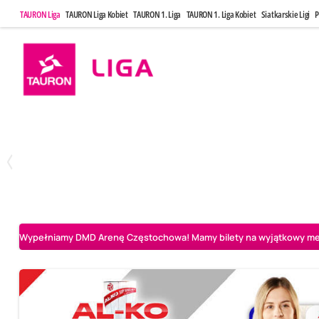
TAURON Liga
TAURON Liga Kobiet
TAURON 1. Liga
TAURON 1. Liga Kobiet
Siatkarskie Ligi
P
Poniedziałek, 20 Kwi, 17:30
Sobota, 25 Kw
2
3
Indykpol AZS Olsztyn
PGE GiEK SKRA Bełchatów
Aluron CMC Warta Za
Wypełniamy DMD Arenę Częstochowa! Mamy bilety na wyjątkowy mecz 