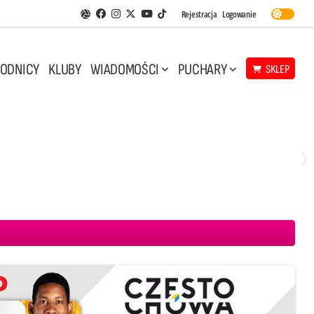
Facebook
Instagram
Twitter
Youtube
Rejestracja
Logowanie
Aplikacja Siatkarskie Ligi
TikTok
ODNICY
KLUBY
WIADOMOŚCI
PUCHARY
SKLEP
Środa, 29 Kwi, 17:30
3
1
eco Resovia Rzeszów
BOGDANKA LUK Lublin
Aluron CMC Warta Zawiercie