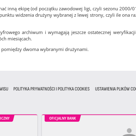
ć inną ekipę (od początku zawodowej ligi, czyli sezonu 2000/0
nktu widzenia drużyny wybranej z lewej strony, czyli ile ona ra
frowego archiwum i wymagają jeszcze ostatecznej weryfikacji
óch miesiącach.
cze pomiędzy dwoma wybranymi drużynami.
WISU
POLITYKA PRYWATNOŚCI I POLITYKA COOKIES
USTAWIENIA PLIKÓW CO
ICZNY
OFICJALNY BANK