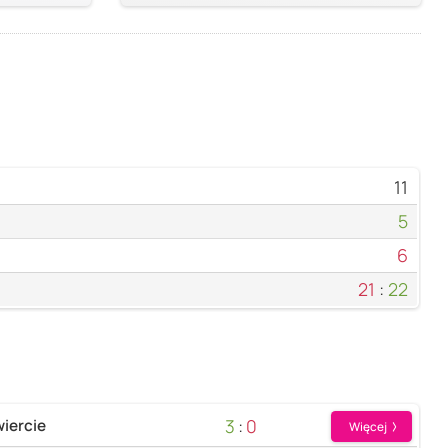
11
5
6
21
:
22
3
:
0
iercie
Więcej