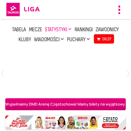
Toggl
navig
TABELA
MECZE
STATYSTYKI
RANKINGI
ZAWODNICY
KLUBY
WIADOMOŚCI
PUCHARY
SKLEP
Poniedziałek, 20 Kwi, 17:30
2
3
Indykpol AZS Olsztyn
PGE GiEK SKRA Bełchatów
Wypełniamy DMD Arenę Częstochowa! Mamy bilety na wyjątkowy mecz 