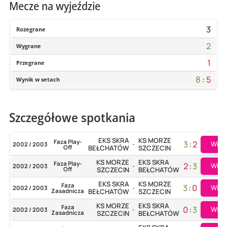
Mecze na wyjeździe
3
Rozegrane
2
Wygrane
1
Przegrane
8
:
5
Wynik w setach
Szczegółowe spotkania
EKS SKRA
KS MORZE
Faza Play-
3
:
2
Więc
2002 / 2003
-
Off
BEŁCHATÓW
SZCZECIN
KS MORZE
EKS SKRA
Faza Play-
2
:
3
Więc
2002 / 2003
-
Off
SZCZECIN
BEŁCHATÓW
EKS SKRA
KS MORZE
Faza
3
:
0
Więc
2002 / 2003
-
Zasadnicza
BEŁCHATÓW
SZCZECIN
KS MORZE
EKS SKRA
Faza
0
:
3
Więc
2002 / 2003
-
Zasadnicza
SZCZECIN
BEŁCHATÓW