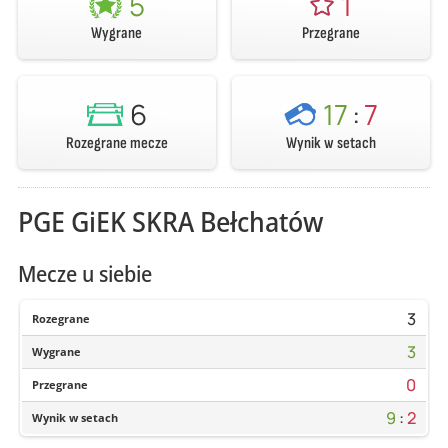
5
1
Wygrane
Przegrane
6
17
:
7
Rozegrane mecze
Wynik w setach
PGE GiEK SKRA Bełchatów
Mecze u siebie
3
Rozegrane
3
Wygrane
0
Przegrane
9
:
2
Wynik w setach