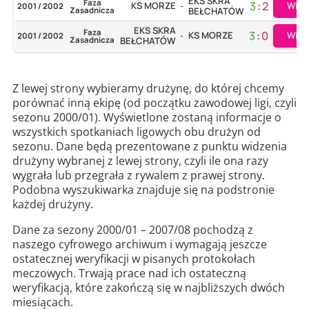
EKS SKRA
Faza
3
:
2
KS MORZE
Więc
2001 / 2002
-
Zasadnicza
BEŁCHATÓW
EKS SKRA
Faza
3
:
0
KS MORZE
Więc
2001 / 2002
-
Zasadnicza
BEŁCHATÓW
Z lewej strony wybieramy drużynę, do której chcemy
porównać inną ekipę (od początku zawodowej ligi, czyli
sezonu 2000/01). Wyświetlone zostaną informacje o
wszystkich spotkaniach ligowych obu drużyn od
sezonu. Dane będą prezentowane z punktu widzenia
drużyny wybranej z lewej strony, czyli ile ona razy
wygrała lub przegrała z rywalem z prawej strony.
Podobna wyszukiwarka znajduje się na podstronie
każdej drużyny.
Dane za sezony 2000/01 – 2007/08 pochodzą z
naszego cyfrowego archiwum i wymagają jeszcze
ostatecznej weryfikacji w pisanych protokołach
meczowych. Trwają prace nad ich ostateczną
weryfikacją, które zakończą się w najbliższych dwóch
miesiącach.