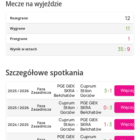
Mecze na wyjeździe
12
Rozegrane
11
Wygrane
1
Przegrane
35
:
9
Wynik w setach
Szczegółowe spotkania
PGE GiEK
Cuprum
Faza
3
:
1
Więcej
SKRA
Stilon
2025 / 2026
-
Zasadnicza
Bełchatów
Gorzów
Cuprum
PGE GiEK
Faza
0
:
3
Więcej
Stilon
SKRA
2025 / 2026
-
Zasadnicza
Gorzów
Bełchatów
Cuprum
PGE GiEK
Faza
1
:
3
Więcej
Stilon
SKRA
2024 / 2025
-
Zasadnicza
Gorzów
Bełchatów
PGE GiEK
Cuprum
Faza