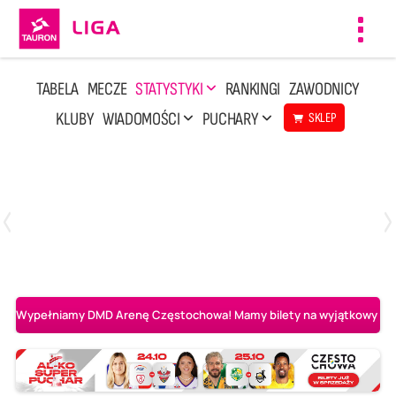
Toggl
navig
TABELA
MECZE
STATYSTYKI
RANKINGI
ZAWODNICY
KLUBY
WIADOMOŚCI
PUCHARY
SKLEP
Poniedziałek, 20 Kwi, 17:30
2
3
Indykpol AZS Olsztyn
PGE GiEK SKRA Bełchatów
Wypełniamy DMD Arenę Częstochowa! Mamy bilety na wyjątkowy mecz 