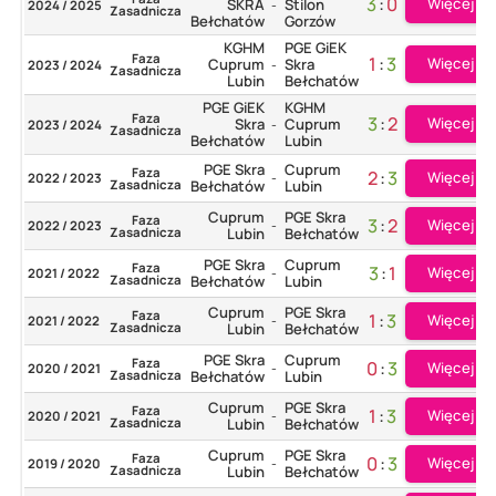
3
:
0
Więcej
SKRA
Stilon
2024 / 2025
-
Zasadnicza
Bełchatów
Gorzów
KGHM
PGE GiEK
Faza
1
:
3
Więcej
Cuprum
Skra
2023 / 2024
-
Zasadnicza
Lubin
Bełchatów
PGE GiEK
KGHM
Faza
3
:
2
Więcej
Skra
Cuprum
2023 / 2024
-
Zasadnicza
Bełchatów
Lubin
PGE Skra
Cuprum
Faza
2
:
3
Więcej
2022 / 2023
-
Zasadnicza
Bełchatów
Lubin
Cuprum
PGE Skra
Faza
3
:
2
Więcej
2022 / 2023
-
Zasadnicza
Lubin
Bełchatów
PGE Skra
Cuprum
Faza
3
:
1
Więcej
2021 / 2022
-
Zasadnicza
Bełchatów
Lubin
Cuprum
PGE Skra
Faza
1
:
3
Więcej
2021 / 2022
-
Zasadnicza
Lubin
Bełchatów
PGE Skra
Cuprum
Faza
0
:
3
Więcej
2020 / 2021
-
Zasadnicza
Bełchatów
Lubin
Cuprum
PGE Skra
Faza
1
:
3
Więcej
2020 / 2021
-
Zasadnicza
Lubin
Bełchatów
Cuprum
PGE Skra
Faza
0
:
3
Więcej
2019 / 2020
-
Zasadnicza
Lubin
Bełchatów