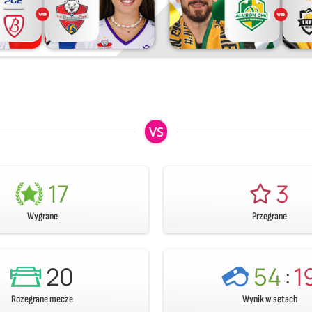
VS
17
3
Wygrane
Przegrane
20
54
:
1
Rozegrane mecze
Wynik w setach