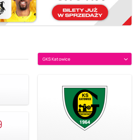
GKS Katowice
9