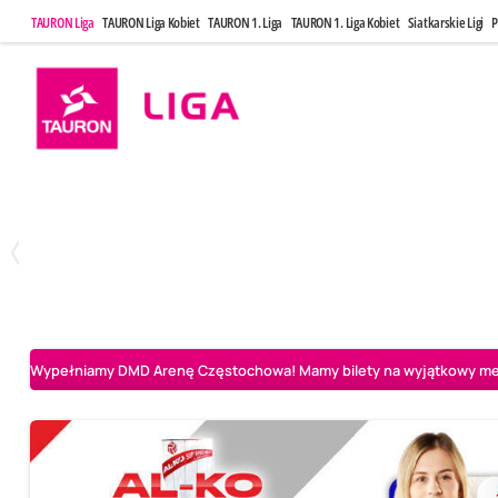
TAURON Liga
TAURON Liga Kobiet
TAURON 1. Liga
TAURON 1. Liga Kobiet
Siatkarskie Ligi
P
Poniedziałek, 20 Kwi, 17:30
Sobota, 25 Kw
2
3
Indykpol AZS Olsztyn
PGE GiEK SKRA Bełchatów
Aluron CMC Warta Za
Wypełniamy DMD Arenę Częstochowa! Mamy bilety na wyjątkowy mecz 