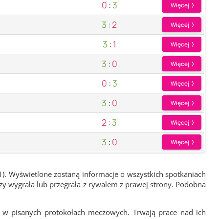
0
:
3
Więcej
3
:
2
Więcej
3
:
1
Więcej
3
:
0
Więcej
0
:
3
Więcej
3
:
0
Więcej
2
:
3
Więcej
3
:
0
Więcej
1). Wyświetlone zostaną informacje o wszystkich spotkaniach
zy wygrała lub przegrała z rywalem z prawej strony. Podobna
 w pisanych protokołach meczowych. Trwają prace nad ich