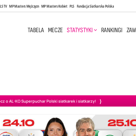
LS TV
MP Masters Mężczyzn
MP Masters Kobiet
PLS
Fundacja Siatkarska Polska
TABELA
MECZE
STATYSTYKI
RANKINGI
ZAW
i, 14:45
Poniedziałek, 27 Kwi, 20:00
3
0
3
2
wiercie
BOGDANKA LUK Lublin
PGE Projekt Warszawa
Ass
o AL-KO Superpuchar Polski siatkarek i siatkarzy!