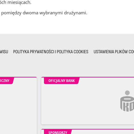
óch miesiącach.
cze pomiędzy dwoma wybranymi drużynami.
WISU
POLITYKA PRYWATNOŚCI I POLITYKA COOKIES
USTAWIENIA PLIKÓW CO
ICZNY
OFICJALNY BANK
SPONSORZY