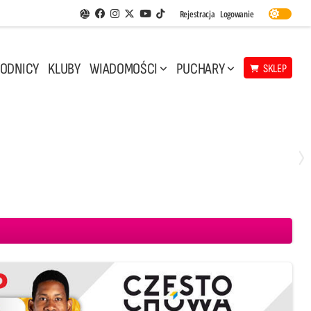
Facebook
Instagram
Twitter
Youtube
Rejestracja
Logowanie
Aplikacja Siatkarskie Ligi
TikTok
ODNICY
KLUBY
WIADOMOŚCI
PUCHARY
SKLEP
Środa, 29 Kwi, 17:30
3
1
eco Resovia Rzeszów
BOGDANKA LUK Lublin
Aluron CMC Warta Zawiercie