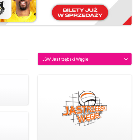
JSW Jastrzębski Węgiel
9