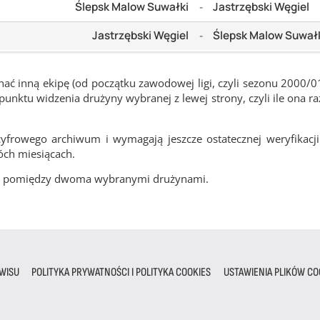
Ślepsk Malow Suwałki
Jastrzębski Węgiel
-
Jastrzębski Węgiel
Ślepsk Malow Suwał
-
ć inną ekipę (od początku zawodowej ligi, czyli sezonu 2000/0
nktu widzenia drużyny wybranej z lewej strony, czyli ile ona ra
frowego archiwum i wymagają jeszcze ostatecznej weryfikacji
óch miesiącach.
cze pomiędzy dwoma wybranymi drużynami.
WISU
POLITYKA PRYWATNOŚCI I POLITYKA COOKIES
USTAWIENIA PLIKÓW CO