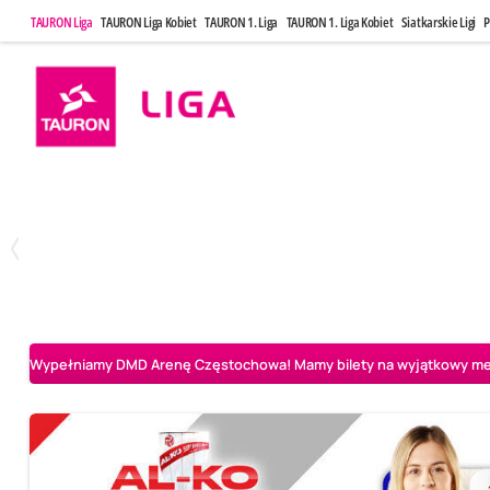
TAURON Liga
TAURON Liga Kobiet
TAURON 1. Liga
TAURON 1. Liga Kobiet
Siatkarskie Ligi
P
Czwartek, 30 Kwi, 17:30
Sobota, 2 Maj
1
3
Asseco Resovia Rzeszów
PGE Projekt Warszawa
Aluron CMC Warta Za
Wypełniamy DMD Arenę Częstochowa! Mamy bilety na wyjątkowy mecz 