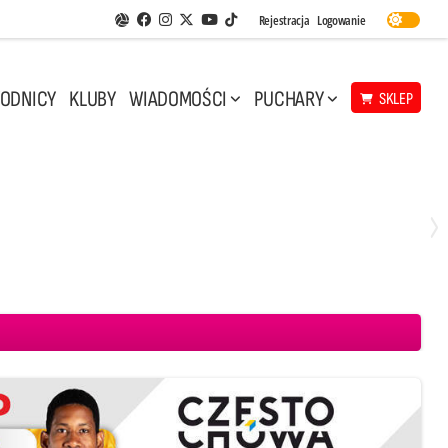
Facebook
Instagram
Twitter
Youtube
Rejestracja
Logowanie
Aplikacja Siatkarskie Ligi
TikTok
ODNICY
KLUBY
WIADOMOŚCI
PUCHARY
SKLEP
Środa, 6 Maj, 17:30
0
3
eco Resovia Rzeszów
Asseco Resovia Rzeszów
PGE Projekt Warszawa