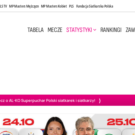
LS TV
MP Masters Mężczyzn
MP Masters Kobiet
PLS
Fundacja Siatkarska Polska
TABELA
MECZE
STATYSTYKI
RANKINGI
ZAW
, 14:45
Niedziela, 3 Maj, 14:45
0
3
2
3
wiercie
BOGDANKA LUK Lublin
PGE Projekt Warszawa
Ass
o AL-KO Superpuchar Polski siatkarek i siatkarzy!