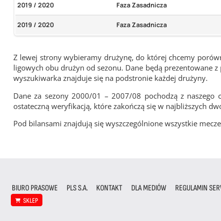
2019 / 2020
Faza Zasadnicza
2019 / 2020
Faza Zasadnicza
Z lewej strony wybieramy drużynę, do której chcemy porówna
ligowych obu drużyn od sezonu. Dane będą prezentowane z pu
wyszukiwarka znajduje się na podstronie każdej drużyny.
Dane za sezony 2000/01 – 2007/08 pochodzą z naszego cy
ostateczną weryfikacją, które zakończą się w najbliższych dw
Pod bilansami znajdują się wyszczególnione wszystkie me
BIURO PRASOWE
PLS S.A.
KONTAKT
DLA MEDIÓW
REGULAMIN SER
SKLEP