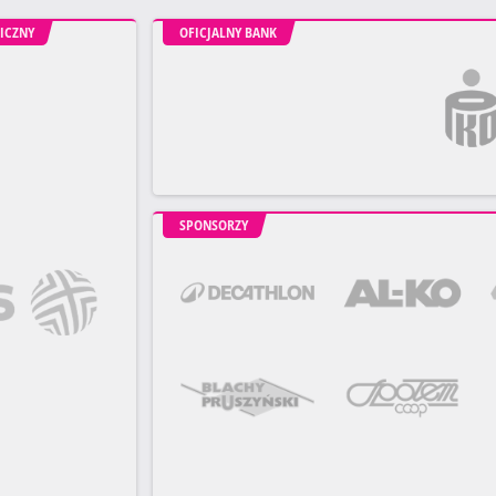
ICZNY
OFICJALNY BANK
SPONSORZY