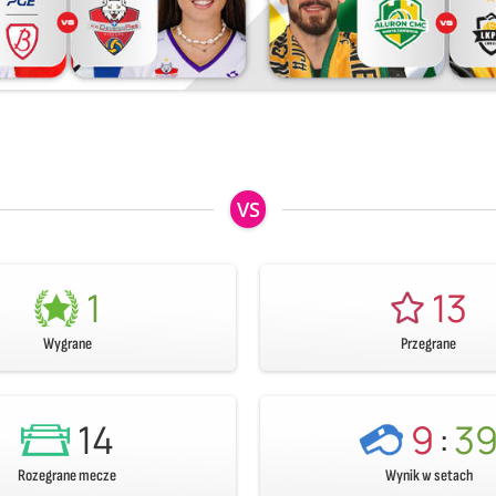
VS
1
13
Wygrane
Przegrane
14
9
:
3
Rozegrane mecze
Wynik w setach