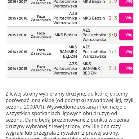
3
:
2
Więcej
Politechnika
MKS Będzin
2016 / 2017
-
Zasadnicza
Warszawska
AZS
Faza
2
:
3
Więcej
Politechnika
MKS Będzin
2015 / 2016
-
Zasadnicza
Warszawska
AZS
Faza
3
:
0
Więcej
MKS Będzin
Politechnika
2015 / 2016
-
Zasadnicza
Warszawska
MKS
AZS
Faza
1
:
3
Więcej
BANIMEX
Politechnika
2014 / 2015
-
Zasadnicza
BĘDZIN
Warszawska
AZS
MKS
Faza
3
:
1
Więcej
Politechnika
BANIMEX
2014 / 2015
-
Zasadnicza
Warszawska
BĘDZIN
Z lewej strony wybieramy drużynę, do której chcemy
porównać inną ekipę (od początku zawodowej ligi, czyli
sezonu 2000/01). Wyświetlone zostaną informacje o
wszystkich spotkaniach ligowych obu drużyn od
sezonu. Dane będą prezentowane z punktu widzenia
drużyny wybranej z lewej strony, czyli ile ona razy
wygrała lub przegrała z rywalem z prawej strony.