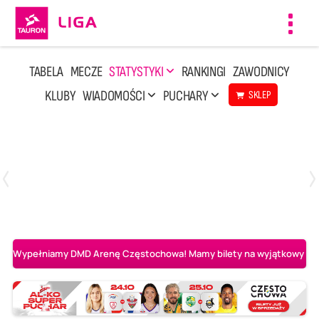
Toggl
navig
TABELA
MECZE
STATYSTYKI
RANKINGI
ZAWODNICY
KLUBY
WIADOMOŚCI
PUCHARY
SKLEP
Poniedziałek, 20 Kwi, 17:30
2
3
Indykpol AZS Olsztyn
PGE GiEK SKRA Bełchatów
Wypełniamy DMD Arenę Częstochowa! Mamy bilety na wyjątkowy mecz 