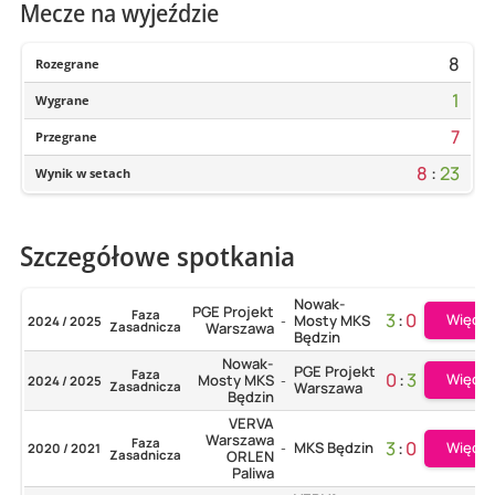
Mecze na wyjeździe
8
Rozegrane
1
Wygrane
7
Przegrane
8
:
23
Wynik w setach
Szczegółowe spotkania
Nowak-
PGE Projekt
Faza
3
:
0
Więcej
Mosty MKS
2024 / 2025
-
Zasadnicza
Warszawa
Będzin
Nowak-
PGE Projekt
Faza
0
:
3
Więcej
Mosty MKS
2024 / 2025
-
Zasadnicza
Warszawa
Będzin
VERVA
Warszawa
Faza
3
:
0
MKS Będzin
Więcej
2020 / 2021
-
Zasadnicza
ORLEN
Paliwa