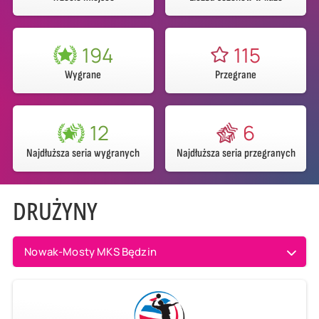
194
115
Wygrane
Przegrane
12
6
Najdłuższa seria wygranych
Najdłuższa seria przegranych
DRUŻYNY
Nowak-Mosty MKS Będzin