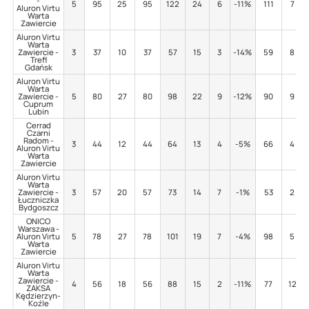
-
5
95
25
95
122
24
6
-11%
111
7
Aluron Virtu
Warta
Zawiercie
Aluron Virtu
Warta
Zawiercie -
3
37
10
37
57
15
3
-14%
59
8
Trefl
Gdańsk
Aluron Virtu
Warta
Zawiercie -
5
80
27
80
98
22
9
-12%
90
9
Cuprum
Lubin
Cerrad
Czarni
Radom -
3
44
12
44
64
13
4
-5%
66
4
Aluron Virtu
Warta
Zawiercie
Aluron Virtu
Warta
Zawiercie -
3
57
20
57
73
14
7
-1%
53
2
Łuczniczka
Bydgoszcz
ONICO
Warszawa -
Aluron Virtu
5
78
27
78
101
19
7
-4%
98
5
Warta
Zawiercie
Aluron Virtu
Warta
Zawiercie -
4
56
18
56
88
15
2
-11%
77
12
ZAKSA
Kędzierzyn-
Koźle