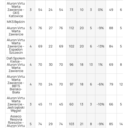
Aluron Virtu
Warta
Zawiercie -
3
54
24
54
73
10
3
0%
49
6
GKS
Katowice
MKS Będzin
-
Aluron Virtu
5
76
27
76
112
20
5
-9%
88
5
Warta
Zawiercie
Aluron Virtu
Warta
Zawiercie -
4
69
22
69
102
20
6
-13%
84
5
Espadon
Szczecin
Dafi Społem
Kielce -
Aluron Virtu
4
70
30
70
96
18
13
1%
69
8
Warta
Zawiercie
Aluron Virtu
Warta
Zawiercie -
4
70
24
70
97
18
6
-6%
79
12
BBTS
Bielsko-
Biała
Aluron Virtu
Warta
Zawiercie -
3
45
11
45
60
13
3
-10%
66
5
Jastrzębski
Węgiel
Asseco
Resovia
Rzeszów -
5
74
29
74
103
21
8
-9%
85
14
Aluron Virtu