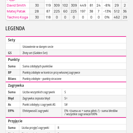
David Smith
30
119
309
102
309
449
81
24
-8%
29
2
5
Matej Patak
28
87
225
60
225
197
38
7
-13%
512
36
4
Taichiro Koga
30
118
0
0
0
0
0
0
0%
462
29
5
LEGENDA
Sety
Ustawienie w danym secie
GS
Złoty set (Golden Set)
Punkty
Suma
Suma zdobytych punktów
BP
Punkty zdobyte w kontrze przy własnej zagrywce
Bilans
Punkty zdobyte - punkty stracone
Zagrywka
Suma
Liczba wszystkich zagrywek
S
Błąd
Zagrywka zepsuta błąd
S=
As
Punkt zdobyty z zagrywki AS
S#
Eff%
Efektywsość zagrywki
E% =(suma as + suma piłek /) - suma błedów
/ wszystkie zagrania)x100%
Przyjęcie
Suma
Liczba przyjęć zagrywki
R