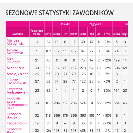
SEZONOWE STATYSTYKI ZAWODNIKÓW
Punkty
Zagrywka
Przyjec
Rozegrane
Zawodnik
mecze
Sety
Suma
BP
Bilans
Suma
Błąd
As
Eff%
Suma
Błąd
P
Mariusz
14
24
12
6
12
39
13
4
-21%
3
0
6
Marcyniak
Łukasz
31
107
182
59
182
361
22
11
0%
24
3
4
Swodczyk
Kamil
21
40
31
10
31
73
14
2
-12%
129
14
3
Długosz
Michał Żuk
30
92
152
60
152
270
64
20
-12%
506
49
4
Maciej Zajder
23
63
70
21
70
125
16
5
-7%
5
1
4
Łukasz
27
62
77
22
77
122
25
5
-3%
2
1
Kaczorowski
Krzysztof
23
62
1
1
1
2
0
1
50%
164
23
4
Andrzejewski
Hugo de
Leon
30
101
286
92
286
324
91
36
-12%
534
43
4
Guimaraes da
Silva
Grzegorz
32
118
566
178
566
393
100
44
-10%
8
1
3
Bociek
Kacper Popik
19
31
9
4
9
33
8
1
-21%
0
0
Grzegorz
32
124
108
81
108
438
81
45
-2%
17
2
Pająk