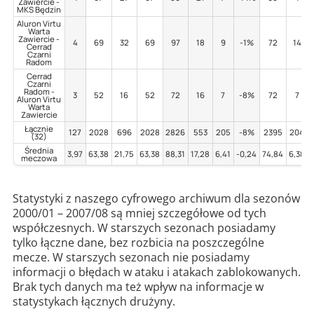
Zawiercie -
MKS Będzin
Aluron Virtu
Warta
Zawiercie -
4
69
32
69
97
18
9
-1%
72
14
Cerrad
Czarni
Radom
Cerrad
Czarni
Radom -
3
52
16
52
72
16
7
-8%
72
7
Aluron Virtu
Warta
Zawiercie
Łącznie
127
2028
696
2028
2826
553
205
-8%
2395
204
(32)
Średnia
3,97
63,38
21,75
63,38
88,31
17,28
6,41
-0,24
74,84
6,38
meczowa
Statystyki z naszego cyfrowego archiwum dla sezonów
2000/01 – 2007/08 są mniej szczegółowe od tych
współczesnych. W starszych sezonach posiadamy
tylko łączne dane, bez rozbicia na poszczególne
mecze. W starszych sezonach nie posiadamy
informacji o błędach w ataku i atakach zablokowanych.
Brak tych danych ma też wpływ na informacje w
statystykach łącznych drużyny.