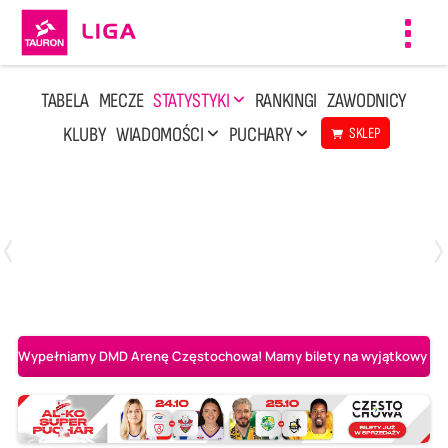
Toggl
navig
TABELA
MECZE
STATYSTYKI
RANKINGI
ZAWODNICY
KLUBY
WIADOMOŚCI
PUCHARY
SKLEP
Niedziela, 3 Maj, 14:45
2
3
PGE Projekt Warszawa
Asseco Resovia Rzeszów
Wypełniamy DMD Arenę Częstochowa! Mamy bilety na wyjątkowy mecz 