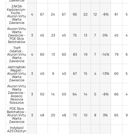
Zawiercie
ZAKSA
Kędzierzyn-
Koźle -
4
67
24
67
90
22
12
-8%
81
5
Aluron Virtu
Warta
Zawiercie
Aluron Virtu
Warta
Zawiercie -
3
45
23
45
75
13
7
0%
45
4
PGE Skra
Bełchatów
Trefl
Gdańsk -
Aluron Virtu
4
60
13
60
83
19
7
-14%
79
6
Warta
Zawiercie
Jastrzębski
Węgiel -
Aluron Virtu
3
40
9
40
67
15
4
-13%
60
5
Warta
Zawiercie
Aluron Virtu
Warta
Zawiercie -
3
50
14
50
64
14
5
-8%
66
4
Asseco
Resovia
Rzeszów
PGE Skra
Bełchatów -
Aluron Virtu
3
48
20
48
73
10
8
3%
65
9
Warta
Zawiercie
Indykpol
AZS Olsztyn