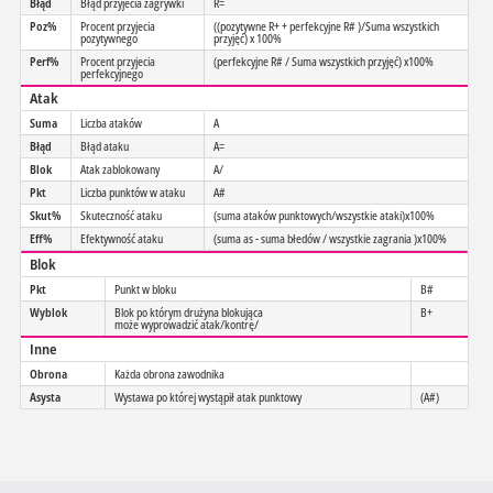
Błąd
Błąd przyjecia zagrywki
R=
Poz%
Procent przyjecia
((pozytywne R+ + perfekcyjne R# )/Suma wszystkich
pozytywnego
przyjęć) x 100%
Perf%
Procent przyjecia
(perfekcyjne R# / Suma wszystkich przyjęć) x100%
perfekcyjnego
Atak
Suma
Liczba ataków
A
Błąd
Błąd ataku
A=
Blok
Atak zablokowany
A/
Pkt
Liczba punktów w ataku
A#
Skut%
Skuteczność ataku
(suma ataków punktowych/wszystkie ataki)x100%
Eff%
Efektywność ataku
(suma as - suma błedów / wszystkie zagrania )x100%
Blok
Pkt
Punkt w bloku
B#
Wyblok
Blok po którym drużyna blokująca
B+
może wyprowadzić atak/kontrę/
Inne
Obrona
Każda obrona zawodnika
Asysta
Wystawa po której wystąpił atak punktowy
(A#)