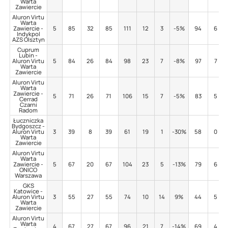
Warta
Zawiercie
Aluron Virtu
Warta
Zawiercie -
5
85
32
85
111
12
3
-5%
94
6
Indykpol
AZS Olsztyn
Cuprum
Lubin -
Aluron Virtu
5
84
26
84
98
23
7
-8%
97
7
Warta
Zawiercie
Aluron Virtu
Warta
Zawiercie -
5
71
26
71
106
15
7
-5%
83
5
Cerrad
Czarni
Radom
Łuczniczka
Bydgoszcz -
Aluron Virtu
3
39
8
39
61
19
1
-30%
58
0
Warta
Zawiercie
Aluron Virtu
Warta
Zawiercie -
5
67
20
67
104
23
5
-13%
79
6
ONICO
Warszawa
GKS
Katowice -
Aluron Virtu
3
55
27
55
74
10
14
9%
44
5
Warta
Zawiercie
Aluron Virtu
Warta
4
67
27
67
96
21
7
-14%
69
4