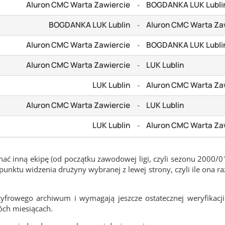
Aluron CMC Warta Zawiercie
BOGDANKA LUK Lubli
-
BOGDANKA LUK Lublin
Aluron CMC Warta Za
-
Aluron CMC Warta Zawiercie
BOGDANKA LUK Lubli
-
Aluron CMC Warta Zawiercie
LUK Lublin
-
LUK Lublin
Aluron CMC Warta Za
-
Aluron CMC Warta Zawiercie
LUK Lublin
-
LUK Lublin
Aluron CMC Warta Za
-
ć inną ekipę (od początku zawodowej ligi, czyli sezonu 2000/0
nktu widzenia drużyny wybranej z lewej strony, czyli ile ona ra
frowego archiwum i wymagają jeszcze ostatecznej weryfikacji
óch miesiącach.