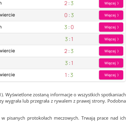
2
:
3
n
Więcej
0
:
3
wiercie
Więcej
3
:
0
n
Więcej
3
:
1
Więcej
2
:
3
wiercie
Więcej
3
:
1
Więcej
1
:
3
wiercie
Więcej
1). Wyświetlone zostaną informacje o wszystkich spotkaniach
zy wygrała lub przegrała z rywalem z prawej strony. Podobna
 w pisanych protokołach meczowych. Trwają prace nad ich