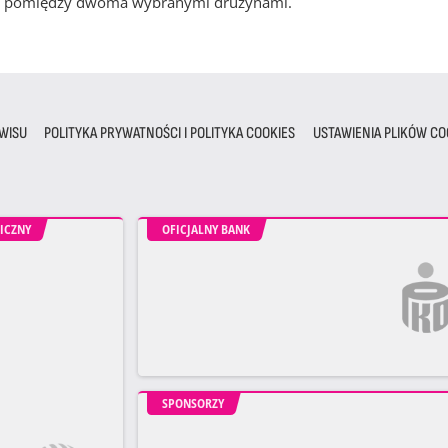
cze pomiędzy dwoma wybranymi drużynami.
WISU
POLITYKA PRYWATNOŚCI I POLITYKA COOKIES
USTAWIENIA PLIKÓW CO
ICZNY
OFICJALNY BANK
SPONSORZY