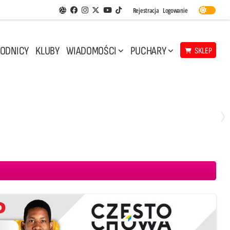
Facebook
Instagram
Twitter
Youtube
Rejestracja
Logowanie
Aplikacja Siatkarskie Ligi
TikTok
ODNICY
KLUBY
WIADOMOŚCI
PUCHARY
SKLEP
Środa, 29 Kwi, 17:30
3
1
eco Resovia Rzeszów
BOGDANKA LUK Lublin
Aluron CMC Warta Zawiercie