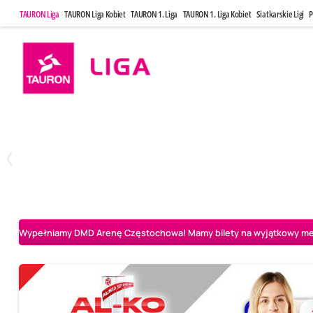
TAURON Liga
TAURON Liga Kobiet
TAURON 1. Liga
TAURON 1. Liga Kobiet
Siatkarskie Ligi
P
Poniedziałek, 20 Kwi, 17:30
Sobota, 25 Kw
2
3
Indykpol AZS Olsztyn
PGE GiEK SKRA Bełchatów
Aluron CMC Warta Za
Wypełniamy DMD Arenę Częstochowa! Mamy bilety na wyjątkowy mecz 