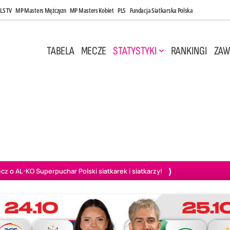
LS TV
MP Masters Mężczyzn
MP Masters Kobiet
PLS
Fundacja Siatkarska Polska
TABELA
MECZE
STATYSTYKI
RANKINGI
ZAW
i, 14:45
Poniedziałek, 27 Kwi, 20:00
3
0
3
2
wiercie
BOGDANKA LUK Lublin
PGE Projekt Warszawa
Ass
o AL-KO Superpuchar Polski siatkarek i siatkarzy!