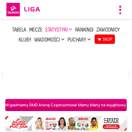
Toggl
navig
TABELA
MECZE
STATYSTYKI
RANKINGI
ZAWODNICY
KLUBY
WIADOMOŚCI
PUCHARY
SKLEP
Sobota, 2 Maj, 14:45
0
3
Aluron CMC Warta Zawiercie
BOGDANKA LUK Lublin
Wypełniamy DMD Arenę Częstochowa! Mamy bilety na wyjątkowy mecz 