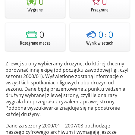
0
0
Wygrane
Przegrane
0
0
:
0
Rozegrane mecze
Wynik w setach
Z lewej strony wybieramy drużynę, do której chcemy
porównać inną ekipę (od początku zawodowej ligi, czyli
sezonu 2000/01). Wyświetlone zostaną informacje o
wszystkich spotkaniach ligowych obu drużyn od
sezonu. Dane będą prezentowane z punktu widzenia
drużyny wybranej z lewej strony, czyli ile ona razy
wygrała lub przegrała z rywalem z prawej strony.
Podobna wyszukiwarka znajduje się na podstronie
każdej drużyny.
Dane za sezony 2000/01 – 2007/08 pochodzą z
naszego cyfrowego archiwum i wymagają jeszcze