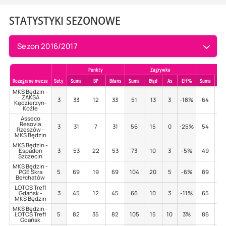
STATYSTYKI SEZONOWE
Sezon 2016/2017
Punkty
Zagrywka
Pr
Rozegrane mecze
Sety
Suma
BP
Bilans
Suma
Błąd
As
Eff%
Suma
Błą
MKS Będzin -
ZAKSA
3
33
12
33
51
13
3
-18%
64
7
Kędzierzyn-
Koźle
Asseco
Resovia
3
31
7
31
56
15
0
-25%
54
7
Rzeszów -
MKS Będzin
MKS Będzin -
Espadon
3
53
22
53
73
10
3
-5%
49
7
Szczecin
MKS Będzin -
PGE Skra
5
69
19
69
104
20
5
-6%
89
6
Bełchatów
LOTOS Trefl
Gdańsk -
3
45
12
45
66
10
3
-11%
65
5
MKS Będzin
MKS Będzin -
LOTOS Trefl
5
82
35
82
105
15
10
3%
86
5
Gdańsk