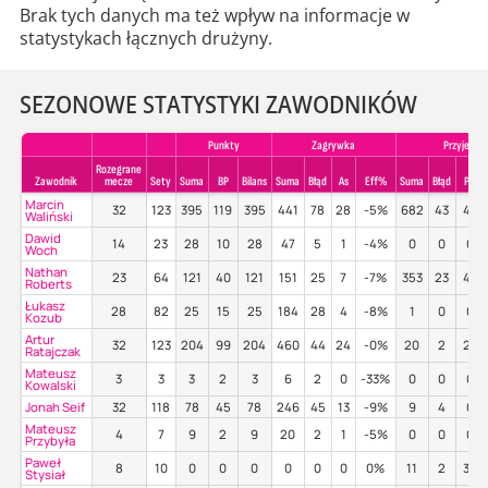
Brak tych danych ma też wpływ na informacje w
statystykach łącznych drużyny.
SEZONOWE STATYSTYKI ZAWODNIKÓW
Punkty
Zagrywka
Przyjecie
Rozegrane
Zawodnik
mecze
Sety
Suma
BP
Bilans
Suma
Błąd
As
Eff%
Suma
Błąd
Poz%
Marcin
32
123
395
119
395
441
78
28
-5%
682
43
48
Waliński
Dawid
14
23
28
10
28
47
5
1
-4%
0
0
0%
Woch
Nathan
23
64
121
40
121
151
25
7
-7%
353
23
45
Roberts
Łukasz
28
82
25
15
25
184
28
4
-8%
1
0
0%
Kozub
Artur
32
123
204
99
204
460
44
24
-0%
20
2
20
Ratajczak
Mateusz
3
3
3
2
3
6
2
0
-33%
0
0
0%
Kowalski
Jonah Seif
32
118
78
45
78
246
45
13
-9%
9
4
0%
Mateusz
4
7
9
2
9
20
2
1
-5%
0
0
0%
Przybyła
Paweł
8
10
0
0
0
0
0
0
0%
11
2
36
Stysiał