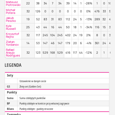
Mateusz
22
38
34
7
34
39
14
1
-28%
1
0
100
Piotrowski
Michał
32
126
0
0
0
0
0
0
0%
476
33
57
Potera
Jakub
19
52
83
31
83
112
24
5
-13%
289
32
46
Peszko
Kyle
25
43
44
16
44
50
18
1
-34%
116
15
30
Russell
Krzysztof
32
117
245
104
245
402
24
19
2%
8
0
38
Rejno
Zlatan
14
53
147
46
147
179
20
6
-4%
361
24
43
Yordanov
Rafael
Araujo
32
123
529
168
529
416
117
44
-12%
2
1
0%
Rodrigues
LEGENDA
Sety
Ustawienie w danym secie
GS
Złoty set (Golden Set)
Punkty
Suma
Suma zdobytych punktów
BP
Punkty zdobyte w kontrze przy własnej zagrywce
Bilans
Punkty zdobyte - punkty stracone
Zagrywka