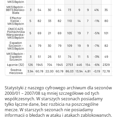
MKS Będzin
MKS Będzin -
BBTS Bielsko-
3
54
30
54
73
9
9
4%
35
5
Biała
Effector
Kielce -
5
82
33
82
110
14
7
-1%
80
5
MKS Będzin
ONICO AZS
Politechnika
5
69
21
69
105
19
7
-5%
101
8
Warszawska -
MKS Będzin
Espadon
Szczecin -
4
79
30
79
109
19
9
-7%
82
4
MKS Będzin
MKS Będzin -
Espadon
3
51
26
51
74
11
5
-3%
49
1
Szczecin
Łącznie (32)
126
1945
704
1945
2753
446
154
-6%
2329
17
Średnia
3,94
60,78
22,00
60,78
86,03
13,94
4,81
-0,19
72,78
5,5
meczowa
Statystyki z naszego cyfrowego archiwum dla sezonów
2000/01 – 2007/08 są mniej szczegółowe od tych
współczesnych. W starszych sezonach posiadamy
tylko łączne dane, bez rozbicia na poszczególne
mecze. W starszych sezonach nie posiadamy
informacji o błędach w ataku i atakach zablokowanych.