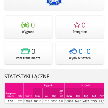
0
0
Wygrane
Przegrane
0
0
:
0
Rozegrane mecze
Wynik w setach
STATYSTYKI ŁĄCZNE
Zagrywka
Przyjecie
Asy
Rozegrane
na
mecze
Sety
Punkty
Suma
As
Błąd
set
Suma
Błąd
Neg
Perf
Perf%
230
870
13022
18515
1015
3336
1,17
16867
1440
4177
3775
22,38