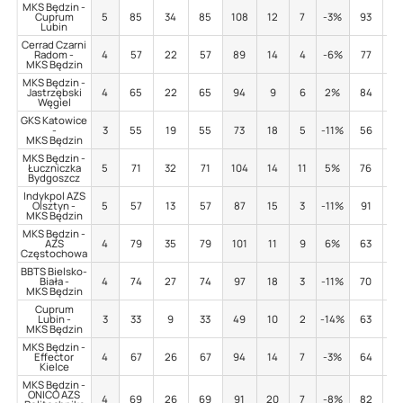
MKS Będzin -
Cuprum
5
85
34
85
108
12
7
-3%
93
10
Lubin
Cerrad Czarni
Radom -
4
57
22
57
89
14
4
-6%
77
10
MKS Będzin
MKS Będzin -
Jastrzębski
4
65
22
65
94
9
6
2%
84
13
Węgiel
GKS Katowice
-
3
55
19
55
73
18
5
-11%
56
5
MKS Będzin
MKS Będzin -
Łuczniczka
5
71
32
71
104
14
11
5%
76
7
Bydgoszcz
Indykpol AZS
Olsztyn -
5
57
13
57
87
15
3
-11%
91
8
MKS Będzin
MKS Będzin -
AZS
4
79
35
79
101
11
9
6%
63
2
Częstochowa
BBTS Bielsko-
Biała -
4
74
27
74
97
18
3
-11%
70
1
MKS Będzin
Cuprum
Lubin -
3
33
9
33
49
10
2
-14%
63
11
MKS Będzin
MKS Będzin -
Effector
4
67
26
67
94
14
7
-3%
64
4
Kielce
MKS Będzin -
ONICO AZS
4
69
26
69
91
20
7
-8%
82
1