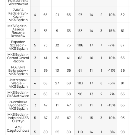
Politechnika
Warszawska
ZAKSA
Kędzierzyn-
4
65
21
65
97
14
2
-10%
82
2
Koźle -
MKS Będzin
MKS Będzin -
Asseco
3
35
9
35
53
14
3
-15%
61
4
Resovia
Rzeszów
Espadon
Szczecin -
5
75
32
75
106
17
7
-7%
87
13
MKS Będzin
MKS Będzin -
Cerrad Czarni
3
41
9
41
62
10
1
-10%
65
5
Radom
PGE Skra
Bełchatów -
3
39
13
39
61
11
1
-11%
59
2
MKS Będzin
Jastrzębski
Węgiel -
4
68
27
68
103
17
8
-5%
81
7
MKS Będzin
MKS Będzin -
4
68
23
68
96
13
2
-7%
65
3
GKS Katowice
Łuczniczka
Bydgoszcz -
3
47
11
47
61
11
1
-15%
65
2
MKS Będzin
MKS Będzin -
Indykpol AZS
5
67
22
67
91
15
3
-10%
93
4
Olsztyn
AZS
Częstochowa
5
80
25
80
110
14
1
-8%
98
5
-