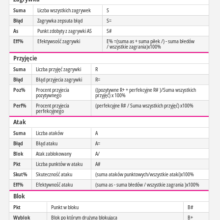
Suma
Liczba wszystkich zagrywek
S
Błąd
Zagrywka zepsuta błąd
S=
As
Punkt zdobyty z zagrywki AS
S#
Eff%
Efektywsość zagrywki
E% =(suma as + suma piłek /) - suma błedów
/ wszystkie zagrania)x100%
Przyjęcie
Suma
Liczba przyjęć zagrywki
R
Błąd
Błąd przyjecia zagrywki
R=
Poz%
Procent przyjecia
((pozytywne R+ + perfekcyjne R# )/Suma wszystkich
pozytywnego
przyjęć) x 100%
Perf%
Procent przyjecia
(perfekcyjne R# / Suma wszystkich przyjęć) x100%
perfekcyjnego
Atak
Suma
Liczba ataków
A
Błąd
Błąd ataku
A=
Blok
Atak zablokowany
A/
Pkt
Liczba punktów w ataku
A#
Skut%
Skuteczność ataku
(suma ataków punktowych/wszystkie ataki)x100%
Eff%
Efektywność ataku
(suma as - suma błedów / wszystkie zagrania )x100%
Blok
Pkt
Punkt w bloku
B#
Wyblok
Blok po którym drużyna blokująca
B+