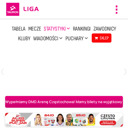
Toggl
navig
TABELA
MECZE
STATYSTYKI
RANKINGI
ZAWODNICY
KLUBY
WIADOMOŚCI
PUCHARY
SKLEP
Poniedziałek, 20 Kwi, 17:30
2
3
Indykpol AZS Olsztyn
PGE GiEK SKRA Bełchatów
Wypełniamy DMD Arenę Częstochowa! Mamy bilety na wyjątkowy mecz 