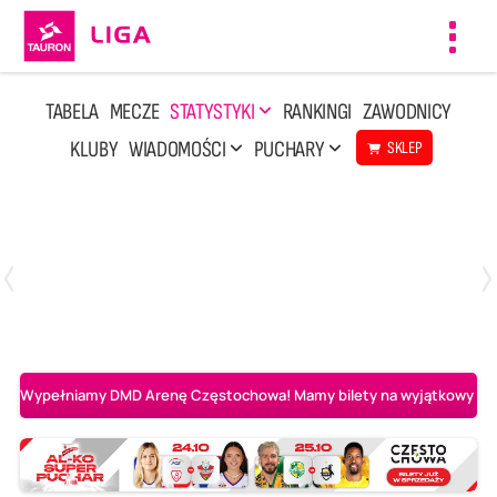
Toggl
navig
TABELA
MECZE
STATYSTYKI
RANKINGI
ZAWODNICY
KLUBY
WIADOMOŚCI
PUCHARY
SKLEP
Poniedziałek, 20 Kwi, 17:30
2
3
Indykpol AZS Olsztyn
PGE GiEK SKRA Bełchatów
Wypełniamy DMD Arenę Częstochowa! Mamy bilety na wyjątkowy mecz 