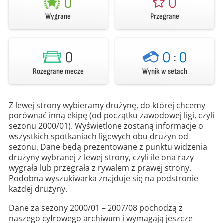
0
0
Wygrane
Przegrane
0
0
:
0
Rozegrane mecze
Wynik w setach
Z lewej strony wybieramy drużynę, do której chcemy
porównać inną ekipę (od początku zawodowej ligi, czyli
sezonu 2000/01). Wyświetlone zostaną informacje o
wszystkich spotkaniach ligowych obu drużyn od
sezonu. Dane będą prezentowane z punktu widzenia
drużyny wybranej z lewej strony, czyli ile ona razy
wygrała lub przegrała z rywalem z prawej strony.
Podobna wyszukiwarka znajduje się na podstronie
każdej drużyny.
Dane za sezony 2000/01 – 2007/08 pochodzą z
naszego cyfrowego archiwum i wymagają jeszcze