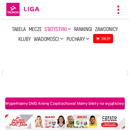
Toggl
navig
TABELA
MECZE
STATYSTYKI
RANKINGI
ZAWODNICY
KLUBY
WIADOMOŚCI
PUCHARY
SKLEP
Poniedziałek, 20 Kwi, 17:30
2
3
Indykpol AZS Olsztyn
PGE GiEK SKRA Bełchatów
Wypełniamy DMD Arenę Częstochowa! Mamy bilety na wyjątkowy mecz 