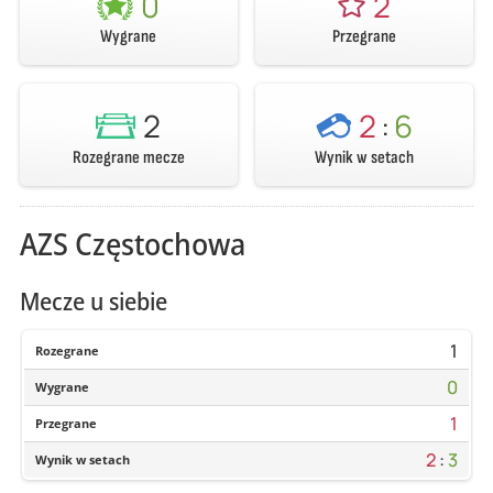
0
2
Wygrane
Przegrane
2
2
:
6
Rozegrane mecze
Wynik w setach
AZS Częstochowa
Mecze u siebie
1
Rozegrane
0
Wygrane
1
Przegrane
2
:
3
Wynik w setach