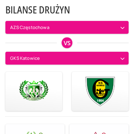
BILANSE DRUŻYN
AZS Częstochowa
VS
GKS Katowice