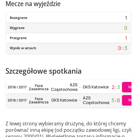
Mecze na wyjeździe
1
Rozegrane
0
Wygrane
1
Przegrane
0
:
3
Wynik w setach
Szczegółowe spotkania
AZS
Faza
2
:
3
GKS Katowice
Więc
2016 / 2017
-
Zasadnicza
Częstochowa
AZS
Faza
3
:
0
GKS Katowice
Więc
2016 / 2017
-
Zasadnicza
Częstochowa
Z lewej strony wybieramy drużynę, do której chcemy
porównać inną ekipę (od początku zawodowej ligi, czyli
sezonu 2000/01). Wyświetlone zostaną informacje o