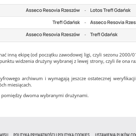
Asseco Resovia Rzeszów
Lotos Trefl Gdańsk
-
Trefl Gdańsk
Asseco Resovia Rze
-
Asseco Resovia Rzeszów
Trefl Gdańsk
-
ć inną ekipę (od początku zawodowej ligi, czyli sezonu 2000/0
nktu widzenia drużyny wybranej z lewej strony, czyli ile ona ra
frowego archiwum i wymagają jeszcze ostatecznej weryfikacji
óch miesiącach.
cze pomiędzy dwoma wybranymi drużynami.
WISU
POLITYKA PRYWATNOŚCI I POLITYKA COOKIES
USTAWIENIA PLIKÓW CO