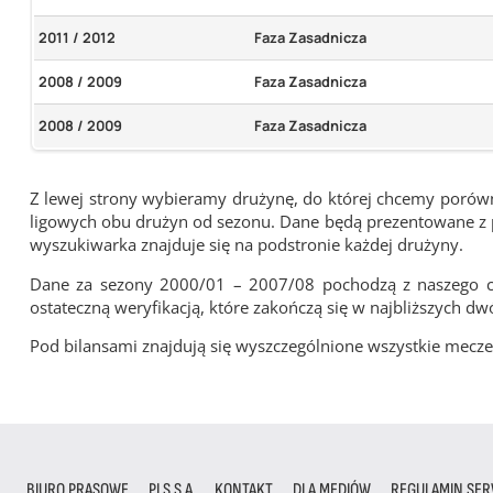
2011 / 2012
Faza Zasadnicza
2008 / 2009
Faza Zasadnicza
2008 / 2009
Faza Zasadnicza
Z lewej strony wybieramy drużynę, do której chcemy porówna
ligowych obu drużyn od sezonu. Dane będą prezentowane z pu
wyszukiwarka znajduje się na podstronie każdej drużyny.
Dane za sezony 2000/01 – 2007/08 pochodzą z naszego cy
ostateczną weryfikacją, które zakończą się w najbliższych dw
Pod bilansami znajdują się wyszczególnione wszystkie me
BIURO PRASOWE
PLS S.A.
KONTAKT
DLA MEDIÓW
REGULAMIN SER