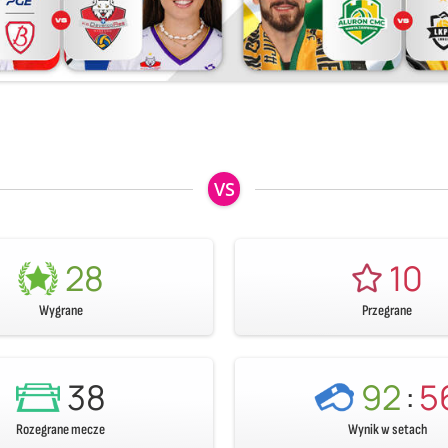
VS
28
10
Wygrane
Przegrane
38
92
:
5
Rozegrane mecze
Wynik w setach