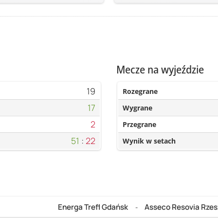
Mecze na wyjeździe
19
Rozegrane
17
Wygrane
2
Przegrane
51
:
22
Wynik w setach
Energa Trefl Gdańsk
Asseco Resovia Rze
-