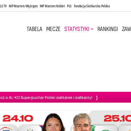
LS TV
MP Masters Mężczyzn
MP Masters Kobiet
PLS
Fundacja Siatkarska Polska
TABELA
MECZE
STATYSTYKI
RANKINGI
ZAW
i, 14:45
Poniedziałek, 27 Kwi, 20:00
3
0
3
2
wiercie
BOGDANKA LUK Lublin
PGE Projekt Warszawa
Ass
o AL-KO Superpuchar Polski siatkarek i siatkarzy!