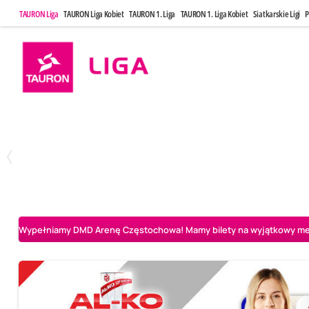
TAURON Liga
TAURON Liga Kobiet
TAURON 1. Liga
TAURON 1. Liga Kobiet
Siatkarskie Ligi
P
Poniedziałek, 20 Kwi, 17:30
Sobota, 25 Kw
2
3
Indykpol AZS Olsztyn
PGE GiEK SKRA Bełchatów
Aluron CMC Warta Za
Wypełniamy DMD Arenę Częstochowa! Mamy bilety na wyjątkowy mecz 