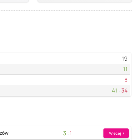
19
11
8
41
:
34
3
:
1
szów
Więcej