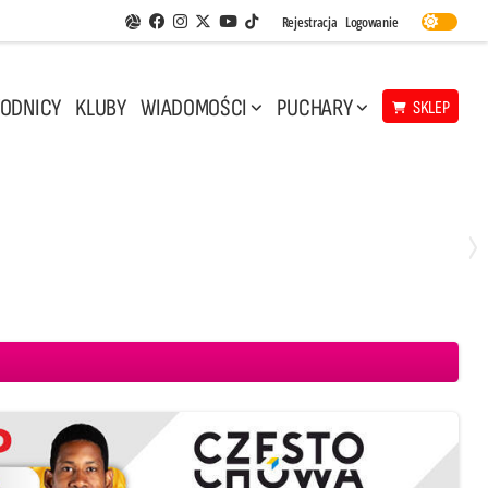
Facebook
Instagram
Twitter
Youtube
Rejestracja
Logowanie
Aplikacja Siatkarskie Ligi
TikTok
ODNICY
KLUBY
WIADOMOŚCI
PUCHARY
SKLEP
Środa, 29 Kwi, 17:30
3
1
eco Resovia Rzeszów
BOGDANKA LUK Lublin
Aluron CMC Warta Zawiercie