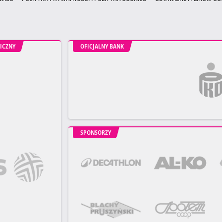
ICZNY
OFICJALNY BANK
SPONSORZY