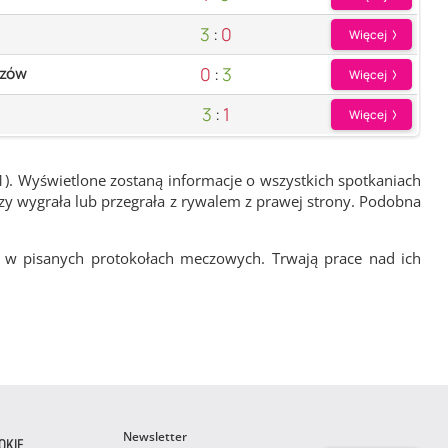
3
:
0
Więcej
0
:
3
szów
Więcej
3
:
1
Więcej
1). Wyświetlone zostaną informacje o wszystkich spotkaniach
zy wygrała lub przegrała z rywalem z prawej strony. Podobna
 w pisanych protokołach meczowych. Trwają prace nad ich
Newsletter
OKIE