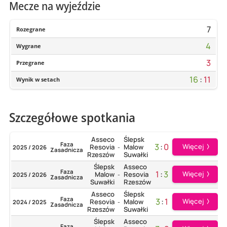
Mecze na wyjeździe
7
Rozegrane
4
Wygrane
3
Przegrane
16
:
11
Wynik w setach
Szczegółowe spotkania
Asseco
Ślepsk
Faza
3
:
0
Więcej
Resovia
Malow
2025 / 2026
-
Zasadnicza
Rzeszów
Suwałki
Ślepsk
Asseco
Faza
1
:
3
Więcej
Malow
Resovia
2025 / 2026
-
Zasadnicza
Suwałki
Rzeszów
Asseco
Ślepsk
Faza
3
:
1
Więcej
Resovia
Malow
2024 / 2025
-
Zasadnicza
Rzeszów
Suwałki
Ślepsk
Asseco
Faza