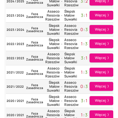
3
:
2
Więcej
Malow
Resovia
2024 / 2025
-
Zasadnicza
Suwałki
Rzeszów
Asseco
Ślepsk
Faza
3
:
1
Więcej
Resovia
Malow
2023 / 2024
-
Zasadnicza
Rzeszów
Suwałki
Ślepsk
Asseco
Faza
0
:
3
Więcej
Malow
Resovia
2023 / 2024
-
Zasadnicza
Suwałki
Rzeszów
Ślepsk
Asseco
Faza
1
:
3
Więcej
Malow
Resovia
2022 / 2023
-
Zasadnicza
Suwałki
Rzeszów
Asseco
Ślepsk
Faza
3
:
1
Więcej
Resovia
Malow
2022 / 2023
-
Zasadnicza
Rzeszów
Suwałki
Asseco
Ślepsk
Faza
1
:
3
Więcej
Resovia
Malow
2021 / 2022
-
Zasadnicza
Rzeszów
Suwałki
Ślepsk
Asseco
Faza
0
:
3
Więcej
Malow
Resovia
2021 / 2022
-
Zasadnicza
Suwałki
Rzeszów
Ślepsk
Asseco
Faza
3
:
1
Więcej
Malow
Resovia
2020 / 2021
-
Zasadnicza
Suwałki
Rzeszów
Asseco
Ślepsk
Faza
1
:
3
Więcej
Resovia
Malow
2020 / 2021
-
Zasadnicza