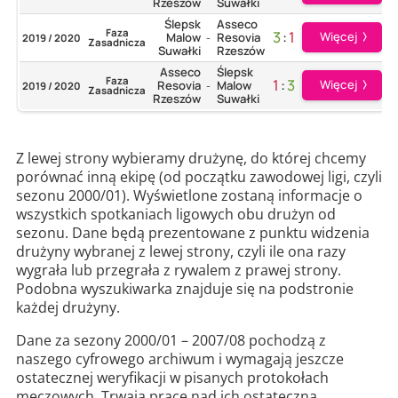
Rzeszów
Suwałki
Ślepsk
Asseco
Faza
3
:
1
Więcej
Malow
Resovia
2019 / 2020
-
Zasadnicza
Suwałki
Rzeszów
Asseco
Ślepsk
Faza
1
:
3
Więcej
Resovia
Malow
2019 / 2020
-
Zasadnicza
Rzeszów
Suwałki
Z lewej strony wybieramy drużynę, do której chcemy
porównać inną ekipę (od początku zawodowej ligi, czyli
sezonu 2000/01). Wyświetlone zostaną informacje o
wszystkich spotkaniach ligowych obu drużyn od
sezonu. Dane będą prezentowane z punktu widzenia
drużyny wybranej z lewej strony, czyli ile ona razy
wygrała lub przegrała z rywalem z prawej strony.
Podobna wyszukiwarka znajduje się na podstronie
każdej drużyny.
Dane za sezony 2000/01 – 2007/08 pochodzą z
naszego cyfrowego archiwum i wymagają jeszcze
ostatecznej weryfikacji w pisanych protokołach
meczowych. Trwają prace nad ich ostateczną