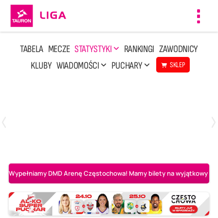
Toggl
navig
TABELA
MECZE
STATYSTYKI
RANKINGI
ZAWODNICY
KLUBY
WIADOMOŚCI
PUCHARY
SKLEP
Sobota, 8 Sie, 10:00
2
0
Ślepsk Malow Suwałki
PGE Projekt Warszawa
Wypełniamy DMD Arenę Częstochowa! Mamy bilety na wyjątkowy mecz 