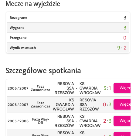
Mecze na wyjeździe
3
Rozegrane
3
Wygrane
0
Przegrane
9
:
2
Wynik w setach
Szczegółowe spotkania
RESOVIA
KS
Faza
3
:
1
Więcej
SSA
GWARDIA
2006 / 2007
-
Zasadnicza
RZESZÓW
WROCŁAW
KS
RESOVIA
Faza
0
:
3
Więcej
GWARDIA
SSA
2006 / 2007
-
Zasadnicza
WROCŁAW
RZESZÓW
RESOVIA
KS
Faza Play-
2
:
3
Więcej
SSA
GWARDIA
2005 / 2006
-
Off
RZESZÓW
WROCŁAW
RESOVIA
KS
Faza Play-