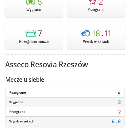
5
2
Wygrane
Przegrane
7
18
:
11
Rozegrane mecze
Wynik w setach
Asseco Resovia Rzeszów
Mecze u siebie
4
Rozegrane
2
Wygrane
2
Przegrane
9
:
9
Wynik w setach