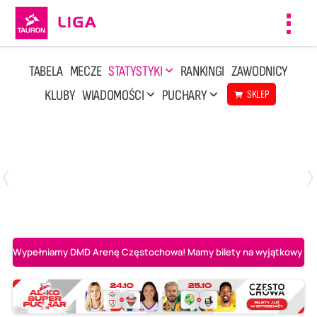
Toggl
navig
TABELA
MECZE
STATYSTYKI
RANKINGI
ZAWODNICY
KLUBY
WIADOMOŚCI
PUCHARY
SKLEP
Poniedziałek, 20 Kwi, 17:30
2
3
Indykpol AZS Olsztyn
PGE GiEK SKRA Bełchatów
Wypełniamy DMD Arenę Częstochowa! Mamy bilety na wyjątkowy mecz 