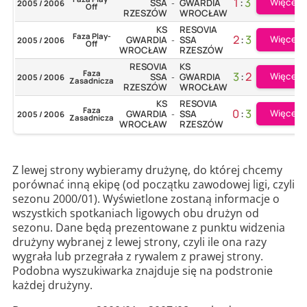
1
:
3
Więcej
SSA
GWARDIA
2005 / 2006
-
Off
RZESZÓW
WROCŁAW
KS
RESOVIA
Faza Play-
2
:
3
Więcej
GWARDIA
SSA
2005 / 2006
-
Off
WROCŁAW
RZESZÓW
RESOVIA
KS
Faza
3
:
2
Więcej
SSA
GWARDIA
2005 / 2006
-
Zasadnicza
RZESZÓW
WROCŁAW
KS
RESOVIA
Faza
0
:
3
Więcej
GWARDIA
SSA
2005 / 2006
-
Zasadnicza
WROCŁAW
RZESZÓW
Z lewej strony wybieramy drużynę, do której chcemy
porównać inną ekipę (od początku zawodowej ligi, czyli
sezonu 2000/01). Wyświetlone zostaną informacje o
wszystkich spotkaniach ligowych obu drużyn od
sezonu. Dane będą prezentowane z punktu widzenia
drużyny wybranej z lewej strony, czyli ile ona razy
wygrała lub przegrała z rywalem z prawej strony.
Podobna wyszukiwarka znajduje się na podstronie
każdej drużyny.