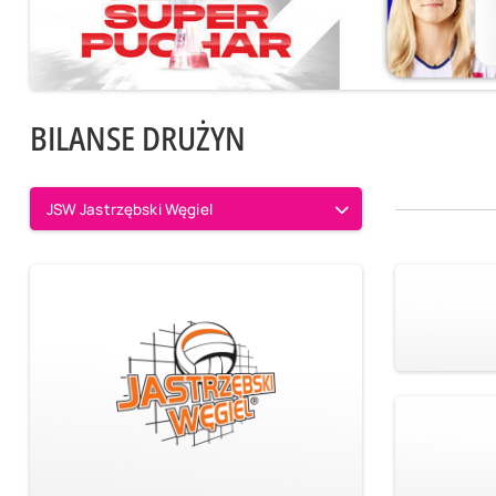
BILANSE DRUŻYN
JSW Jastrzębski Węgiel