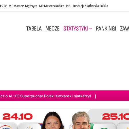
LS TV
MP Masters Mężczyzn
MP Masters Kobiet
PLS
Fundacja Siatkarska Polska
TABELA
MECZE
STATYSTYKI
RANKINGI
ZAW
i, 14:45
Poniedziałek, 27 Kwi, 20:00
3
0
3
2
wiercie
BOGDANKA LUK Lublin
PGE Projekt Warszawa
Ass
o AL-KO Superpuchar Polski siatkarek i siatkarzy!