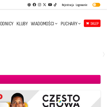
Facebook
Instagram
Twitter
Youtube
Rejestracja
Logowanie
Aplikacja Siatkarskie Ligi
TikTok
ODNICY
KLUBY
WIADOMOŚCI
PUCHARY
SKLEP
Środa, 29 Kwi, 17:30
3
1
eco Resovia Rzeszów
BOGDANKA LUK Lublin
Aluron CMC Warta Zawiercie