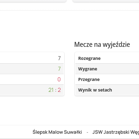
Mecze na wyjeździe
7
Rozegrane
7
Wygrane
0
Przegrane
21
:
2
Wynik w setach
Ślepsk Malow Suwałki
JSW Jastrzębski Węg
-