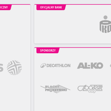
ICZNY
OFICJALNY BANK
SPONSORZY