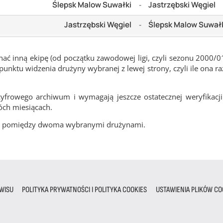
Ślepsk Malow Suwałki
Jastrzębski Węgiel
-
Jastrzębski Węgiel
Ślepsk Malow Suwał
-
ć inną ekipę (od początku zawodowej ligi, czyli sezonu 2000/0
nktu widzenia drużyny wybranej z lewej strony, czyli ile ona ra
frowego archiwum i wymagają jeszcze ostatecznej weryfikacji
óch miesiącach.
cze pomiędzy dwoma wybranymi drużynami.
WISU
POLITYKA PRYWATNOŚCI I POLITYKA COOKIES
USTAWIENIA PLIKÓW CO