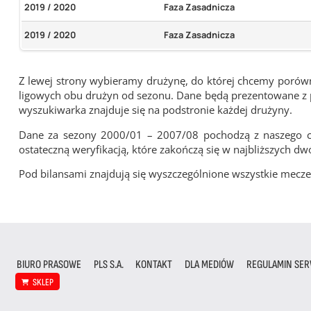
2019 / 2020
Faza Zasadnicza
2019 / 2020
Faza Zasadnicza
Z lewej strony wybieramy drużynę, do której chcemy porówna
ligowych obu drużyn od sezonu. Dane będą prezentowane z pu
wyszukiwarka znajduje się na podstronie każdej drużyny.
Dane za sezony 2000/01 – 2007/08 pochodzą z naszego cy
ostateczną weryfikacją, które zakończą się w najbliższych dw
Pod bilansami znajdują się wyszczególnione wszystkie me
BIURO PRASOWE
PLS S.A.
KONTAKT
DLA MEDIÓW
REGULAMIN SER
SKLEP