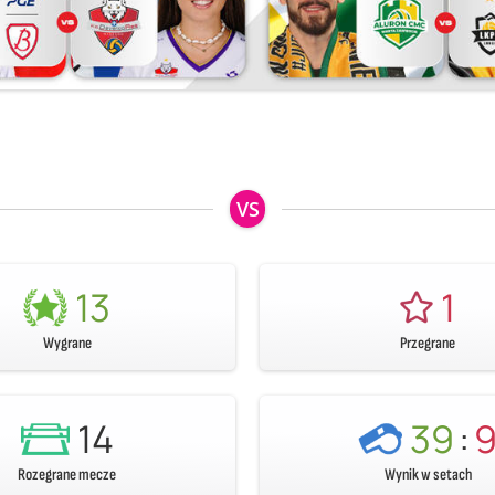
VS
13
1
Wygrane
Przegrane
14
39
:
Rozegrane mecze
Wynik w setach