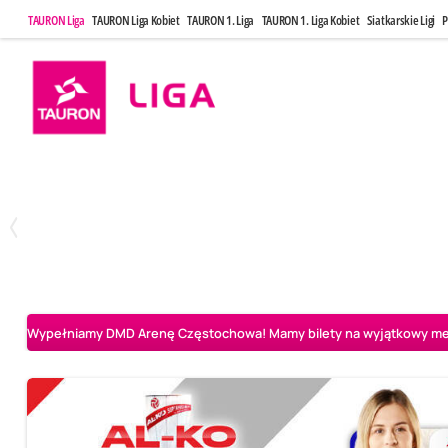
TAURON Liga
TAURON Liga Kobiet
TAURON 1. Liga
TAURON 1. Liga Kobiet
Siatkarskie Ligi
P
Poniedziałek, 20 Kwi, 17:30
Sobota, 25 Kw
2
3
Indykpol AZS Olsztyn
PGE GiEK SKRA Bełchatów
Aluron CMC Warta Za
Wypełniamy DMD Arenę Częstochowa! Mamy bilety na wyjątkowy mecz 