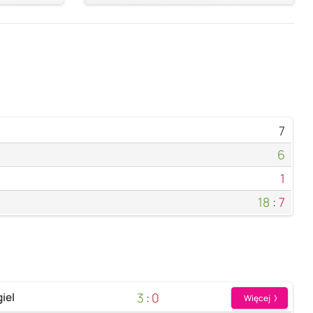
7
6
1
18
:
7
3
:
0
iel
Więcej