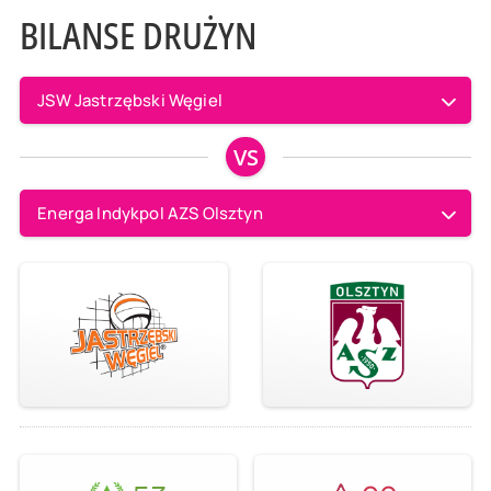
BILANSE DRUŻYN
JSW Jastrzębski Węgiel
VS
Energa Indykpol AZS Olsztyn