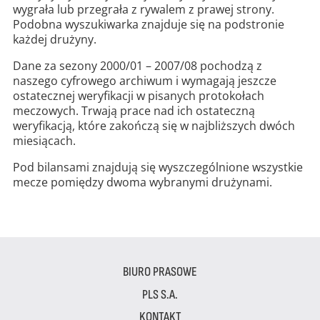
wygrała lub przegrała z rywalem z prawej strony.
Podobna wyszukiwarka znajduje się na podstronie
każdej drużyny.
Dane za sezony 2000/01 – 2007/08 pochodzą z
naszego cyfrowego archiwum i wymagają jeszcze
ostatecznej weryfikacji w pisanych protokołach
meczowych. Trwają prace nad ich ostateczną
weryfikacją, które zakończą się w najbliższych dwóch
miesiącach.
Pod bilansami znajdują się wyszczególnione wszystkie
mecze pomiędzy dwoma wybranymi drużynami.
BIURO PRASOWE
PLS S.A.
KONTAKT