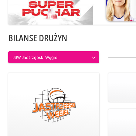
BILANSE DRUŻYN
JSW Jastrzębski Węgiel