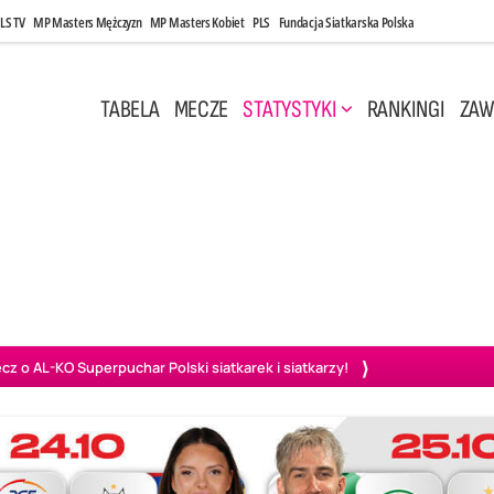
LS TV
MP Masters Mężczyzn
MP Masters Kobiet
PLS
Fundacja Siatkarska Polska
TABELA
MECZE
STATYSTYKI
RANKINGI
ZAW
Maj, 14:45
Środa, 6 Maj, 17:30
2
3
0
3
zawa
Asseco Resovia Rzeszów
Asseco Resovia Rzeszów
PGE
o AL-KO Superpuchar Polski siatkarek i siatkarzy!