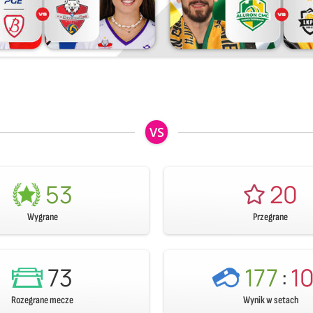
VS
53
20
Wygrane
Przegrane
73
177
:
1
Rozegrane mecze
Wynik w setach