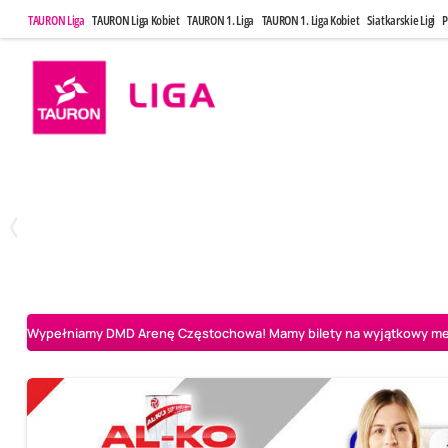
TAURON Liga
TAURON Liga Kobiet
TAURON 1. Liga
TAURON 1. Liga Kobiet
Siatkarskie Ligi
P
Sobota, 2 Maj, 14:45
Niedziela, 3 
0
3
Aluron CMC Warta Zawiercie
BOGDANKA LUK Lublin
PGE Projekt Wars
Wypełniamy DMD Arenę Częstochowa! Mamy bilety na wyjątkowy mecz 