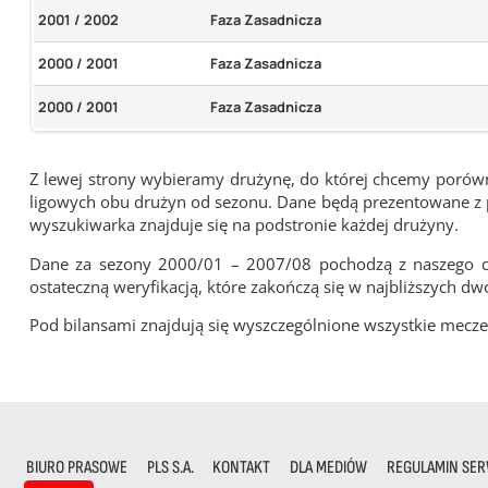
2001 / 2002
Faza Zasadnicza
2000 / 2001
Faza Zasadnicza
2000 / 2001
Faza Zasadnicza
Z lewej strony wybieramy drużynę, do której chcemy porówna
ligowych obu drużyn od sezonu. Dane będą prezentowane z pu
wyszukiwarka znajduje się na podstronie każdej drużyny.
Dane za sezony 2000/01 – 2007/08 pochodzą z naszego cy
ostateczną weryfikacją, które zakończą się w najbliższych dw
Pod bilansami znajdują się wyszczególnione wszystkie me
BIURO PRASOWE
PLS S.A.
KONTAKT
DLA MEDIÓW
REGULAMIN SER