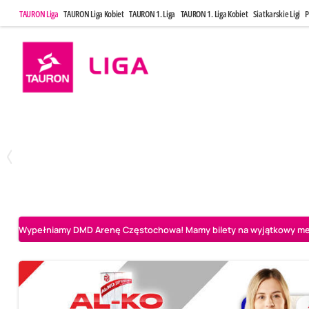
TAURON Liga
TAURON Liga Kobiet
TAURON 1. Liga
TAURON 1. Liga Kobiet
Siatkarskie Ligi
P
Poniedziałek, 20 Kwi, 17:30
Sobota, 25 Kw
2
3
Indykpol AZS Olsztyn
PGE GiEK SKRA Bełchatów
Aluron CMC Warta Za
Wypełniamy DMD Arenę Częstochowa! Mamy bilety na wyjątkowy mecz 