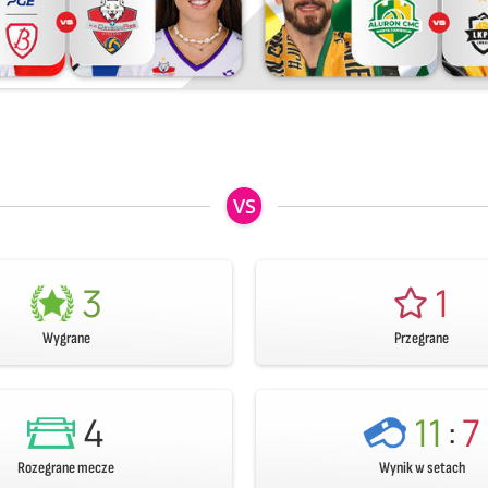
VS
3
1
Wygrane
Przegrane
4
11
:
7
Rozegrane mecze
Wynik w setach