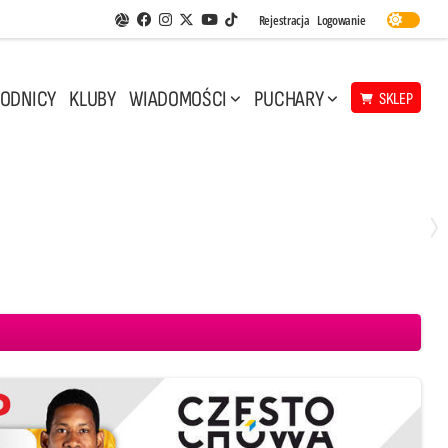
Facebook
Instagram
Twitter
Youtube
Rejestracja
Logowanie
Aplikacja Siatkarskie Ligi
TikTok
ODNICY
KLUBY
WIADOMOŚCI
PUCHARY
SKLEP
Środa, 29 Kwi, 17:30
3
1
eco Resovia Rzeszów
BOGDANKA LUK Lublin
Aluron CMC Warta Zawiercie