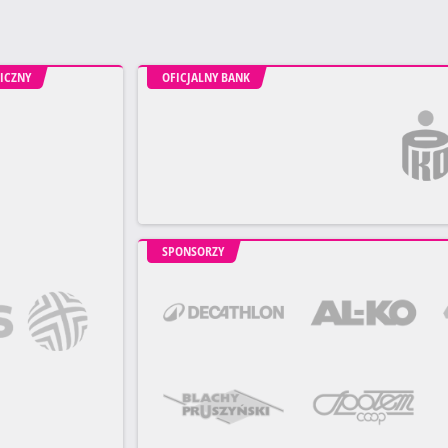
ICZNY
OFICJALNY BANK
SPONSORZY