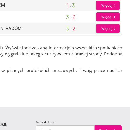
1
:
3
OM
Więcej
3
:
2
Więcej
3
:
2
NI RADOM
Więcej
1). Wyświetlone zostaną informacje o wszystkich spotkaniach
zy wygrała lub przegrała z rywalem z prawej strony. Podobna
 w pisanych protokołach meczowych. Trwają prace nad ich
Newsletter
OKIE