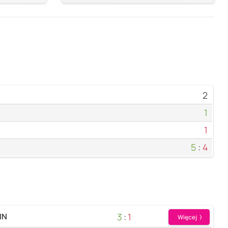
2
1
1
5
:
4
3
:
1
IN
Więcej