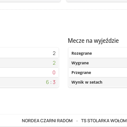
Mecze na wyjeździe
2
Rozegrane
2
Wygrane
0
Przegrane
6
:
3
Wynik w setach
NORDEA CZARNI RADOM
TS STOLARKA WOŁOM
-