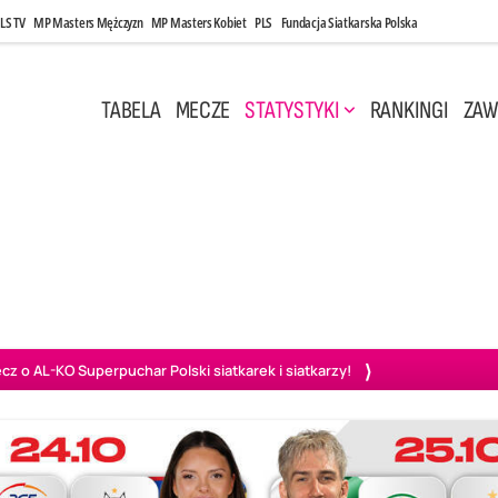
LS TV
MP Masters Mężczyzn
MP Masters Kobiet
PLS
Fundacja Siatkarska Polska
TABELA
MECZE
STATYSTYKI
RANKINGI
ZAW
i, 14:45
Poniedziałek, 27 Kwi, 20:00
3
0
3
2
wiercie
BOGDANKA LUK Lublin
PGE Projekt Warszawa
Ass
o AL-KO Superpuchar Polski siatkarek i siatkarzy!