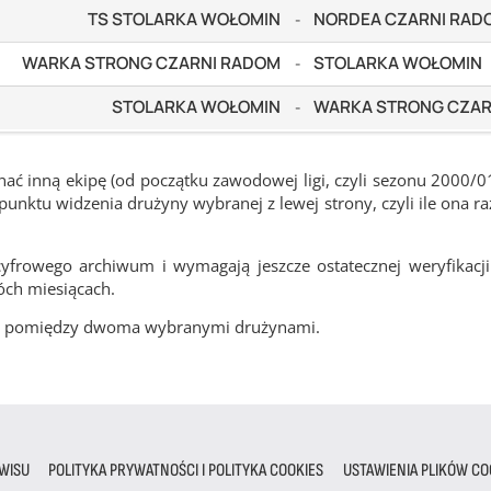
TS STOLARKA WOŁOMIN
NORDEA CZARNI RAD
-
WARKA STRONG CZARNI RADOM
STOLARKA WOŁOMIN
-
STOLARKA WOŁOMIN
WARKA STRONG CZAR
-
ć inną ekipę (od początku zawodowej ligi, czyli sezonu 2000/0
nktu widzenia drużyny wybranej z lewej strony, czyli ile ona ra
frowego archiwum i wymagają jeszcze ostatecznej weryfikacji
óch miesiącach.
cze pomiędzy dwoma wybranymi drużynami.
WISU
POLITYKA PRYWATNOŚCI I POLITYKA COOKIES
USTAWIENIA PLIKÓW CO