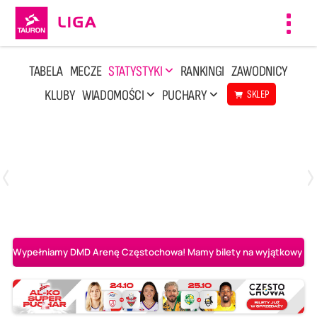
Toggl
navig
TABELA
MECZE
STATYSTYKI
RANKINGI
ZAWODNICY
KLUBY
WIADOMOŚCI
PUCHARY
SKLEP
Sobota, 25 Kwi, 14:45
3
0
Aluron CMC Warta Zawiercie
BOGDANKA LUK Lublin
Wypełniamy DMD Arenę Częstochowa! Mamy bilety na wyjątkowy mecz 