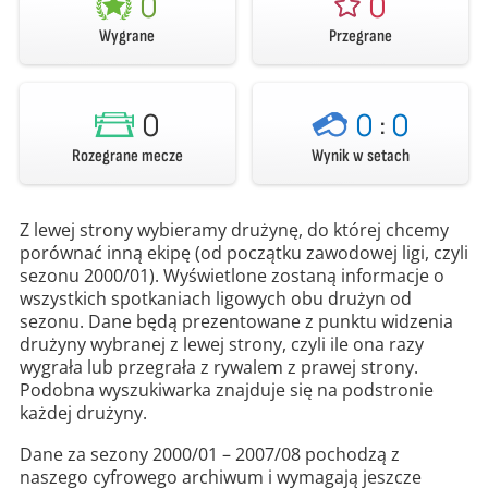
0
0
Wygrane
Przegrane
0
0
:
0
Rozegrane mecze
Wynik w setach
Z lewej strony wybieramy drużynę, do której chcemy
porównać inną ekipę (od początku zawodowej ligi, czyli
sezonu 2000/01). Wyświetlone zostaną informacje o
wszystkich spotkaniach ligowych obu drużyn od
sezonu. Dane będą prezentowane z punktu widzenia
drużyny wybranej z lewej strony, czyli ile ona razy
wygrała lub przegrała z rywalem z prawej strony.
Podobna wyszukiwarka znajduje się na podstronie
każdej drużyny.
Dane za sezony 2000/01 – 2007/08 pochodzą z
naszego cyfrowego archiwum i wymagają jeszcze