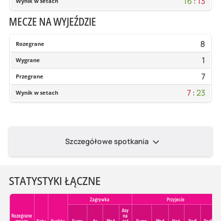
16
:
13
Wynik w setach
MECZE NA WYJEŹDZIE
8
Rozegrane
1
Wygrane
7
Przegrane
7
:
23
Wynik w setach
Szczegółowe spotkania
STATYSTYKI ŁĄCZNE
Zagrywka
Przyjecie
Asy
Rozegrane
na