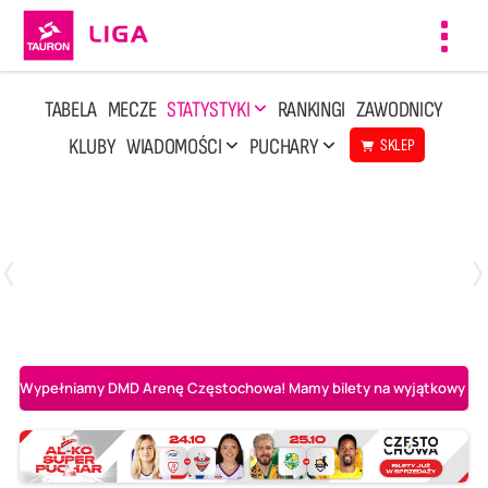
Toggl
navig
TABELA
MECZE
STATYSTYKI
RANKINGI
ZAWODNICY
KLUBY
WIADOMOŚCI
PUCHARY
SKLEP
Poniedziałek, 20 Kwi, 17:30
2
3
Indykpol AZS Olsztyn
PGE GiEK SKRA Bełchatów
Wypełniamy DMD Arenę Częstochowa! Mamy bilety na wyjątkowy mecz 