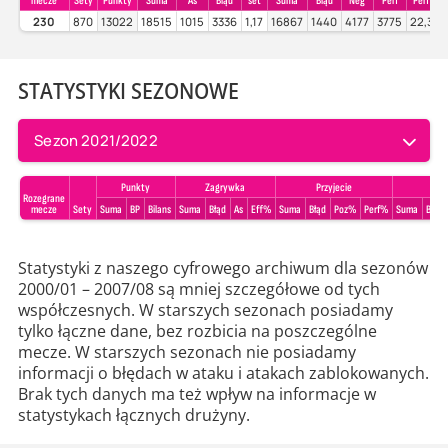
mecze
Sety
Punkty
Suma
As
Błąd
set
Suma
Błąd
Neg
Perf
Perf%
230
870
13022
18515
1015
3336
1,17
16867
1440
4177
3775
22,38
STATYSTYKI SEZONOWE
Sezon 2021/2022
Punkty
Zagrywka
Przyjecie
Rozegrane
mecze
Sety
Suma
BP
Bilans
Suma
Błąd
As
Eff%
Suma
Błąd
Poz%
Perf%
Suma
Błąd
Statystyki z naszego cyfrowego archiwum dla sezonów
2000/01 – 2007/08 są mniej szczegółowe od tych
współczesnych. W starszych sezonach posiadamy
tylko łączne dane, bez rozbicia na poszczególne
mecze. W starszych sezonach nie posiadamy
informacji o błędach w ataku i atakach zablokowanych.
Brak tych danych ma też wpływ na informacje w
statystykach łącznych drużyny.