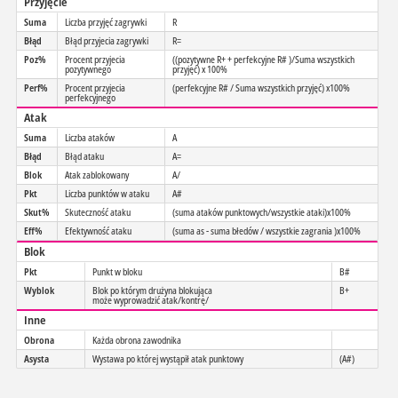
Przyjęcie
Suma
Liczba przyjęć zagrywki
R
Błąd
Błąd przyjecia zagrywki
R=
Poz%
Procent przyjecia
((pozytywne R+ + perfekcyjne R# )/Suma wszystkich
pozytywnego
przyjęć) x 100%
Perf%
Procent przyjecia
(perfekcyjne R# / Suma wszystkich przyjęć) x100%
perfekcyjnego
Atak
Suma
Liczba ataków
A
Błąd
Błąd ataku
A=
Blok
Atak zablokowany
A/
Pkt
Liczba punktów w ataku
A#
Skut%
Skuteczność ataku
(suma ataków punktowych/wszystkie ataki)x100%
Eff%
Efektywność ataku
(suma as - suma błedów / wszystkie zagrania )x100%
Blok
Pkt
Punkt w bloku
B#
Wyblok
Blok po którym drużyna blokująca
B+
może wyprowadzić atak/kontrę/
Inne
Obrona
Każda obrona zawodnika
Asysta
Wystawa po której wystąpił atak punktowy
(A#)