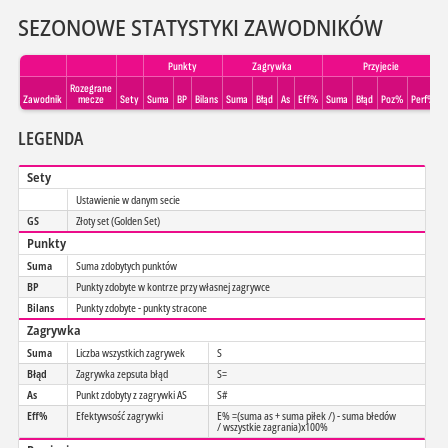
SEZONOWE STATYSTYKI ZAWODNIKÓW
Punkty
Zagrywka
Przyjecie
Rozegrane
Zawodnik
mecze
Sety
Suma
BP
Bilans
Suma
Błąd
As
Eff%
Suma
Błąd
Poz%
Perf%
LEGENDA
Sety
Ustawienie w danym secie
GS
Złoty set (Golden Set)
Punkty
Suma
Suma zdobytych punktów
BP
Punkty zdobyte w kontrze przy własnej zagrywce
Bilans
Punkty zdobyte - punkty stracone
Zagrywka
Suma
Liczba wszystkich zagrywek
S
Błąd
Zagrywka zepsuta błąd
S=
As
Punkt zdobyty z zagrywki AS
S#
Eff%
Efektywsość zagrywki
E% =(suma as + suma piłek /) - suma błedów
/ wszystkie zagrania)x100%