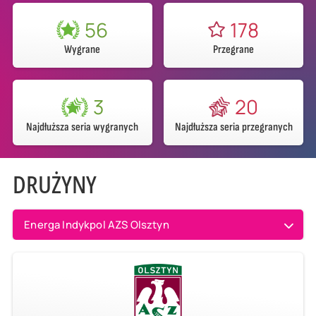
56
178
Wygrane
Przegrane
3
20
Najdłuższa seria wygranych
Najdłuższa seria przegranych
DRUŻYNY
Energa Indykpol AZS Olsztyn