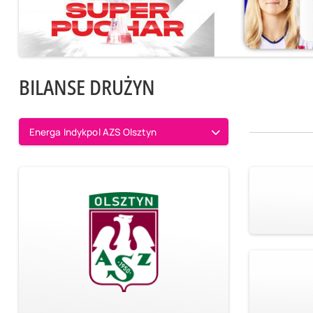
BILANSE DRUŻYN
Energa Indykpol AZS Olsztyn