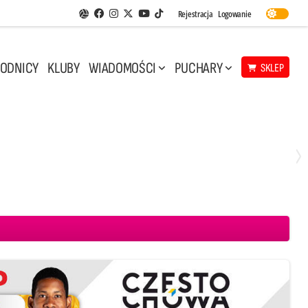
Facebook
Instagram
Twitter
Youtube
Rejestracja
Logowanie
Aplikacja Siatkarskie Ligi
TikTok
ODNICY
KLUBY
WIADOMOŚCI
PUCHARY
SKLEP
Niedziela, 10 Maj, 14:45
3
1
 CMC Warta Zawiercie
Aluron CMC Warta Zawiercie
BOGDANKA LUK Lublin