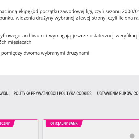
ć inną ekipę (od początku zawodowej ligi, czyli sezonu 2000/0
nktu widzenia drużyny wybranej z lewej strony, czyli ile ona ra
frowego archiwum i wymagają jeszcze ostatecznej weryfikacji
óch miesiącach.
cze pomiędzy dwoma wybranymi drużynami.
WISU
POLITYKA PRYWATNOŚCI I POLITYKA COOKIES
USTAWIENIA PLIKÓW CO
ICZNY
OFICJALNY BANK