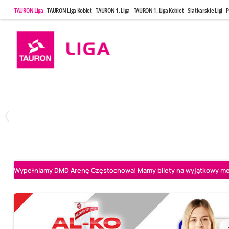
TAURON Liga
TAURON Liga Kobiet
TAURON 1. Liga
TAURON 1. Liga Kobiet
Siatkarskie Ligi
P
Niedziela, 3 Maj, 14:45
Środa, 6 Maj,
2
3
PGE Projekt Warszawa
Asseco Resovia Rzeszów
Asseco Resovia Rze
Wypełniamy DMD Arenę Częstochowa! Mamy bilety na wyjątkowy mecz 