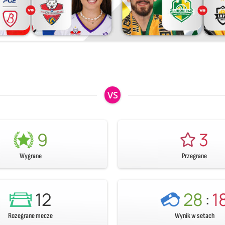
VS
9
3
Wygrane
Przegrane
12
28
:
1
Rozegrane mecze
Wynik w setach