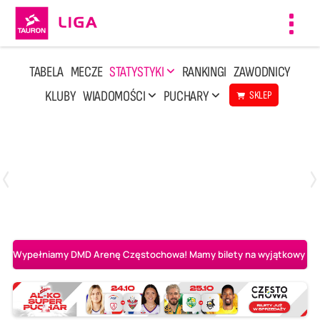
Toggl
navig
TABELA
MECZE
STATYSTYKI
RANKINGI
ZAWODNICY
KLUBY
WIADOMOŚCI
PUCHARY
SKLEP
Poniedziałek, 20 Kwi, 17:30
2
3
Indykpol AZS Olsztyn
PGE GiEK SKRA Bełchatów
Wypełniamy DMD Arenę Częstochowa! Mamy bilety na wyjątkowy mecz 