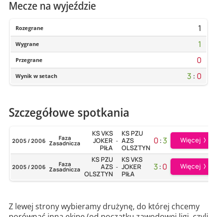
Mecze na wyjeździe
1
Rozegrane
1
Wygrane
0
Przegrane
3
:
0
Wynik w setach
Szczegółowe spotkania
KS VKS
KS PZU
Faza
0
:
3
Więcej
JOKER
AZS
2005 / 2006
-
Zasadnicza
PIŁA
OLSZTYN
KS PZU
KS VKS
Faza
3
:
0
Więcej
AZS
JOKER
2005 / 2006
-
Zasadnicza
OLSZTYN
PIŁA
Z lewej strony wybieramy drużynę, do której chcemy
porównać inną ekipę (od początku zawodowej ligi, czyli