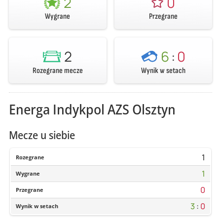
2
0
Wygrane
Przegrane
2
6
:
0
Rozegrane mecze
Wynik w setach
Energa Indykpol AZS Olsztyn
Mecze u siebie
1
Rozegrane
1
Wygrane
0
Przegrane
3
:
0
Wynik w setach