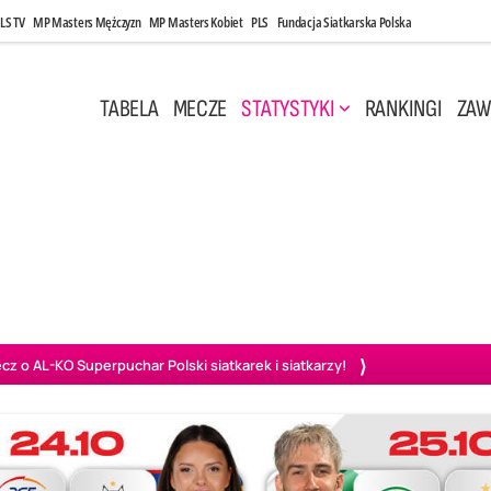
LS TV
MP Masters Mężczyzn
MP Masters Kobiet
PLS
Fundacja Siatkarska Polska
TABELA
MECZE
STATYSTYKI
RANKINGI
ZAW
, 17:30
Czwartek, 30 Kwi, 17:30
3
1
1
3
blin
Aluron CMC Warta Zawiercie
Asseco Resovia Rzeszów
PGE
o AL-KO Superpuchar Polski siatkarek i siatkarzy!