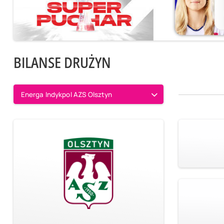
BILANSE DRUŻYN
Energa Indykpol AZS Olsztyn