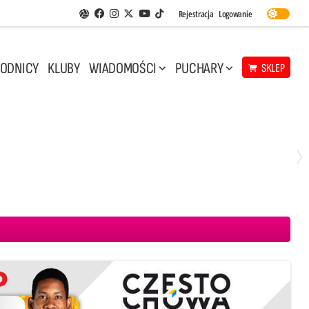
Facebook
Instagram
Twitter
Youtube
Rejestracja
Logowanie
Aplikacja Siatkarskie Ligi
TikTok
ODNICY
KLUBY
WIADOMOŚCI
PUCHARY
SKLEP
Sobota, 2 Maj, 14:45
0
3
 Projekt Warszawa
Aluron CMC Warta Zawiercie
BOGDANKA LUK Lublin