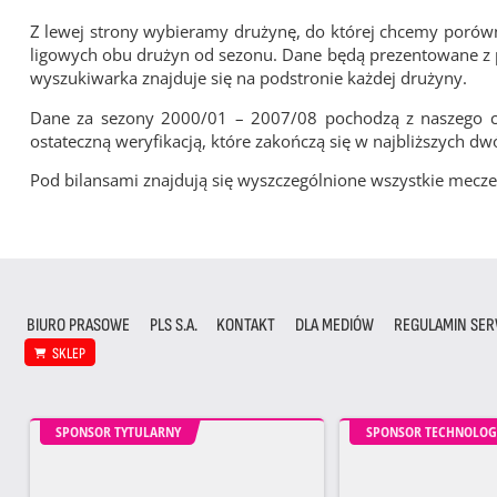
Z lewej strony wybieramy drużynę, do której chcemy porówna
ligowych obu drużyn od sezonu. Dane będą prezentowane z pu
wyszukiwarka znajduje się na podstronie każdej drużyny.
Dane za sezony 2000/01 – 2007/08 pochodzą z naszego cy
ostateczną weryfikacją, które zakończą się w najbliższych dw
Pod bilansami znajdują się wyszczególnione wszystkie me
BIURO PRASOWE
PLS S.A.
KONTAKT
DLA MEDIÓW
REGULAMIN SER
SKLEP
SPONSOR TYTULARNY
SPONSOR TECHNOLOG