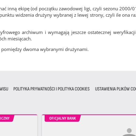
ć inną ekipę (od początku zawodowej ligi, czyli sezonu 2000/0
nktu widzenia drużyny wybranej z lewej strony, czyli ile ona ra
frowego archiwum i wymagają jeszcze ostatecznej weryfikacji
óch miesiącach.
cze pomiędzy dwoma wybranymi drużynami.
WISU
POLITYKA PRYWATNOŚCI I POLITYKA COOKIES
USTAWIENIA PLIKÓW CO
ICZNY
OFICJALNY BANK