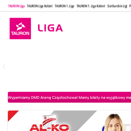
TAURON Liga
TAURON Liga Kobiet
TAURON 1. Liga
TAURON 1. Liga Kobiet
Siatkarskie Ligi
P
Poniedziałek, 27 Kwi, 20:00
Środa, 29 Kwi
3
2
PGE Projekt Warszawa
Asseco Resovia Rzeszów
BOGDANKA LUK Lu
Wypełniamy DMD Arenę Częstochowa! Mamy bilety na wyjątkowy mecz 