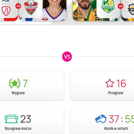
VS
7
16
Wygrane
Przegrane
23
37
:
5
Rozegrane mecze
Wynik w setach