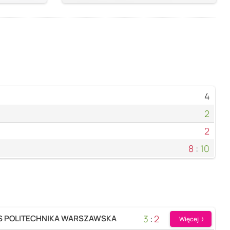
4
2
2
8
:
10
3
:
2
ZS POLITECHNIKA WARSZAWSKA
Więcej