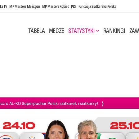
LS TV
MP Masters Mężczyzn
MP Masters Kobiet
PLS
Fundacja Siatkarska Polska
TABELA
MECZE
STATYSTYKI
RANKINGI
ZAW
i, 14:45
Poniedziałek, 27 Kwi, 20:00
3
0
3
2
wiercie
BOGDANKA LUK Lublin
PGE Projekt Warszawa
Ass
o AL-KO Superpuchar Polski siatkarek i siatkarzy!