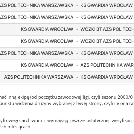
 AZS POLITECHNIKA WARSZAWSKA
KS GWARDIA WROCŁAW
-
 AZS POLITECHNIKA WARSZAWSKA
KS GWARDIA WROCŁAW
-
KS GWARDIA WROCŁAW
WÓZKI BT AZS POLITE
-
KS GWARDIA WROCŁAW
WÓZKI BT AZS POLITE
-
 AZS POLITECHNIKA WARSZAWSKA
KS GWARDIA WROCŁAW
-
KS GWARDIA WROCŁAW
AZS POLITECHNIKA WA
-
AZS POLITECHNIKA WARSZAWA
KS GWARDIA WROCŁAW
-
ć inną ekipę (od początku zawodowej ligi, czyli sezonu 2000/0
nktu widzenia drużyny wybranej z lewej strony, czyli ile ona ra
frowego archiwum i wymagają jeszcze ostatecznej weryfikacji
óch miesiącach.