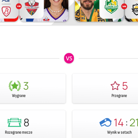
VS
3
5
Wygrane
Przegrane
8
14
:
2
Rozegrane mecze
Wynik w setach