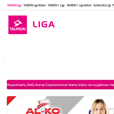
TAURON Liga
TAURON Liga Kobiet
TAURON 1. Liga
TAURON 1. Liga Kobiet
Siatkarskie Ligi
P
Poniedziałek, 20 Kwi, 17:30
Sobota, 25 Kw
2
3
Indykpol AZS Olsztyn
PGE GiEK SKRA Bełchatów
Aluron CMC Warta Za
Wypełniamy DMD Arenę Częstochowa! Mamy bilety na wyjątkowy mecz 