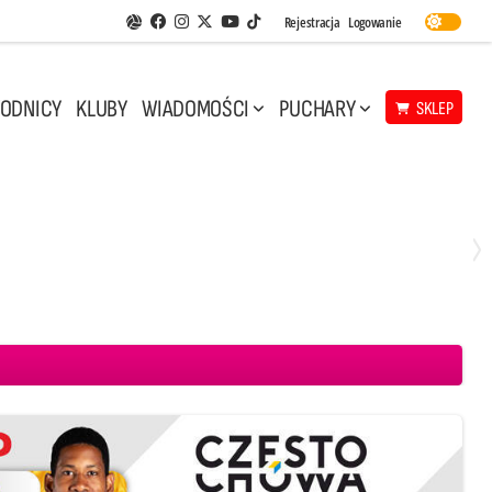
Facebook
Instagram
Twitter
Youtube
Rejestracja
Logowanie
Aplikacja Siatkarskie Ligi
TikTok
ODNICY
KLUBY
WIADOMOŚCI
PUCHARY
SKLEP
Środa, 29 Kwi, 17:30
3
1
eco Resovia Rzeszów
BOGDANKA LUK Lublin
Aluron CMC Warta Zawiercie