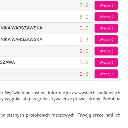
3
:
2
Więcej
3
:
0
Więcej
0
:
3
CHNIKA WARSZAWSKA
Więcej
2
:
3
CHNIKA WARSZAWSKA
Więcej
2
:
3
Więcej
1
:
3
RSZAWA
Więcej
2
:
3
Więcej
1). Wyświetlone zostaną informacje o wszystkich spotkaniach
zy wygrała lub przegrała z rywalem z prawej strony. Podobna
 w pisanych protokołach meczowych. Trwają prace nad ich