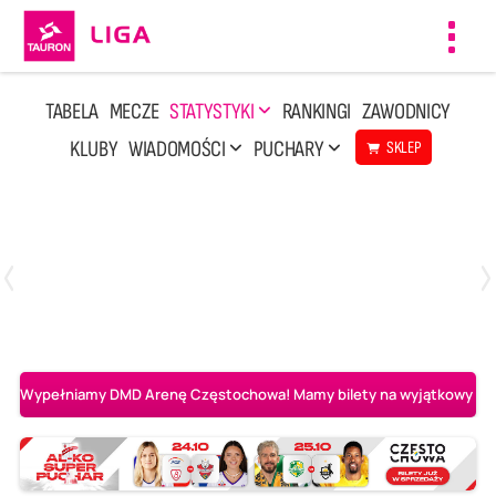
Toggl
navig
TABELA
MECZE
STATYSTYKI
RANKINGI
ZAWODNICY
KLUBY
WIADOMOŚCI
PUCHARY
SKLEP
Środa, 29 Kwi, 17:30
3
1
BOGDANKA LUK Lublin
Aluron CMC Warta Zawiercie
Wypełniamy DMD Arenę Częstochowa! Mamy bilety na wyjątkowy mecz 