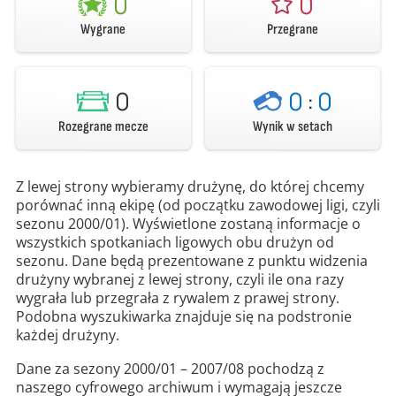
0
0
Wygrane
Przegrane
0
0
:
0
Rozegrane mecze
Wynik w setach
Z lewej strony wybieramy drużynę, do której chcemy
porównać inną ekipę (od początku zawodowej ligi, czyli
sezonu 2000/01). Wyświetlone zostaną informacje o
wszystkich spotkaniach ligowych obu drużyn od
sezonu. Dane będą prezentowane z punktu widzenia
drużyny wybranej z lewej strony, czyli ile ona razy
wygrała lub przegrała z rywalem z prawej strony.
Podobna wyszukiwarka znajduje się na podstronie
każdej drużyny.
Dane za sezony 2000/01 – 2007/08 pochodzą z
naszego cyfrowego archiwum i wymagają jeszcze