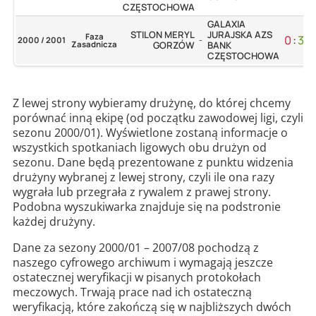
CZĘSTOCHOWA
GALAXIA
STILON MERYL
JURAJSKA AZS
Faza
0
:
3
2000 / 2001
-
Zasadnicza
GORZÓW
BANK
CZĘSTOCHOWA
Z lewej strony wybieramy drużynę, do której chcemy
porównać inną ekipę (od początku zawodowej ligi, czyli
sezonu 2000/01). Wyświetlone zostaną informacje o
wszystkich spotkaniach ligowych obu drużyn od
sezonu. Dane będą prezentowane z punktu widzenia
drużyny wybranej z lewej strony, czyli ile ona razy
wygrała lub przegrała z rywalem z prawej strony.
Podobna wyszukiwarka znajduje się na podstronie
każdej drużyny.
Dane za sezony 2000/01 – 2007/08 pochodzą z
naszego cyfrowego archiwum i wymagają jeszcze
ostatecznej weryfikacji w pisanych protokołach
meczowych. Trwają prace nad ich ostateczną
weryfikacją, które zakończą się w najbliższych dwóch