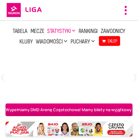
Toggl
navig
TABELA
MECZE
STATYSTYKI
RANKINGI
ZAWODNICY
KLUBY
WIADOMOŚCI
PUCHARY
SKLEP
Niedziela, 3 Maj, 14:45
2
3
PGE Projekt Warszawa
Asseco Resovia Rzeszów
Wypełniamy DMD Arenę Częstochowa! Mamy bilety na wyjątkowy mecz 