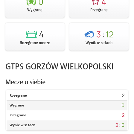
0
4
Wygrane
Przegrane
4
3
:
12
Rozegrane mecze
Wynik w setach
GTPS GORZÓW WIELKOPOLSKI
Mecze u siebie
2
Rozegrane
0
Wygrane
2
Przegrane
2
:
6
Wynik w setach