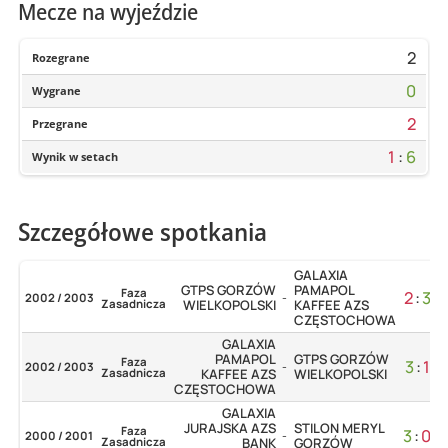
Mecze na wyjeździe
2
Rozegrane
0
Wygrane
2
Przegrane
1
:
6
Wynik w setach
Szczegółowe spotkania
GALAXIA
GTPS GORZÓW
PAMAPOL
Faza
2
:
3
2002 / 2003
-
Zasadnicza
WIELKOPOLSKI
KAFFEE AZS
CZĘSTOCHOWA
GALAXIA
PAMAPOL
GTPS GORZÓW
Faza
3
:
1
2002 / 2003
-
Zasadnicza
KAFFEE AZS
WIELKOPOLSKI
CZĘSTOCHOWA
GALAXIA
JURAJSKA AZS
STILON MERYL
Faza
3
:
0
2000 / 2001
-
Zasadnicza
BANK
GORZÓW