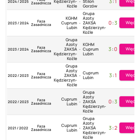
3
:
1
Więcej
Kędzierzyn-
Stilon
2024 / 2025
-
Zasadnicza
Koźle
Gorzów
Grupa
KGHM
Azoty
Faza
0
:
3
Więcej
Cuprum
ZAKSA
2023 / 2024
-
Zasadnicza
Lubin
Kędzierzyn-
Koźle
Grupa
Azoty
KGHM
Faza
3
:
0
Więcej
ZAKSA
Cuprum
2023 / 2024
-
Zasadnicza
Kędzierzyn-
Lubin
Koźle
Grupa
Azoty
Cuprum
Faza
3
:
1
Więcej
ZAKSA
2022 / 2023
-
Zasadnicza
Lubin
Kędzierzyn-
Koźle
Grupa
Azoty
Cuprum
Faza
0
:
3
Więcej
ZAKSA
2022 / 2023
-
Zasadnicza
Lubin
Kędzierzyn-
Koźle
Grupa
Azoty
Cuprum
Faza
3
:
2
Więcej
ZAKSA
2021 / 2022
-
Zasadnicza
Lubin
Kędzierzyn-
Koźle