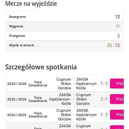
Mecze na wyjeździe
13
Rozegrane
11
Wygrane
2
Przegrane
35
:
12
Wynik w setach
Szczegółowe spotkania
Cuprum
ZAKSA
Faza
1
:
3
Więcej
Stilon
Kędzierzyn-
2025 / 2026
-
Zasadnicza
Gorzów
Koźle
ZAKSA
Cuprum
Faza
3
:
1
Więcej
Kędzierzyn-
Stilon
2025 / 2026
-
Zasadnicza
Koźle
Gorzów
Cuprum
ZAKSA
Faza
1
:
3
Więcej
Stilon
Kędzierzyn-
2024 / 2025
-
Zasadnicza
Gorzów
Koźle
ZAKSA
Cuprum
Faza