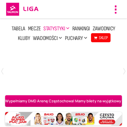
Toggl
navig
TABELA
MECZE
STATYSTYKI
RANKINGI
ZAWODNICY
KLUBY
WIADOMOŚCI
PUCHARY
SKLEP
Poniedziałek, 20 Kwi, 17:30
2
3
Indykpol AZS Olsztyn
PGE GiEK SKRA Bełchatów
Wypełniamy DMD Arenę Częstochowa! Mamy bilety na wyjątkowy mecz 