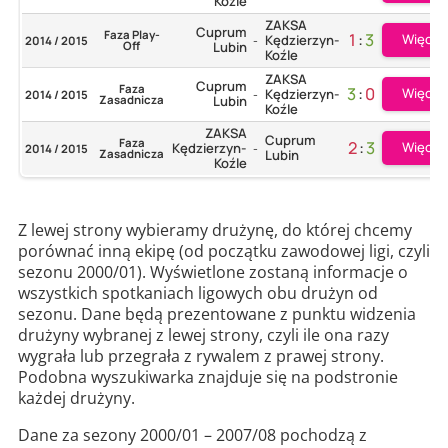
Koźle
ZAKSA
Cuprum
Faza Play-
1
:
3
Więcej
Kędzierzyn-
2014 / 2015
-
Off
Lubin
Koźle
ZAKSA
Cuprum
Faza
3
:
0
Więcej
Kędzierzyn-
2014 / 2015
-
Zasadnicza
Lubin
Koźle
ZAKSA
Cuprum
Faza
2
:
3
Więcej
Kędzierzyn-
2014 / 2015
-
Zasadnicza
Lubin
Koźle
Z lewej strony wybieramy drużynę, do której chcemy
porównać inną ekipę (od początku zawodowej ligi, czyli
sezonu 2000/01). Wyświetlone zostaną informacje o
wszystkich spotkaniach ligowych obu drużyn od
sezonu. Dane będą prezentowane z punktu widzenia
drużyny wybranej z lewej strony, czyli ile ona razy
wygrała lub przegrała z rywalem z prawej strony.
Podobna wyszukiwarka znajduje się na podstronie
każdej drużyny.
Dane za sezony 2000/01 – 2007/08 pochodzą z