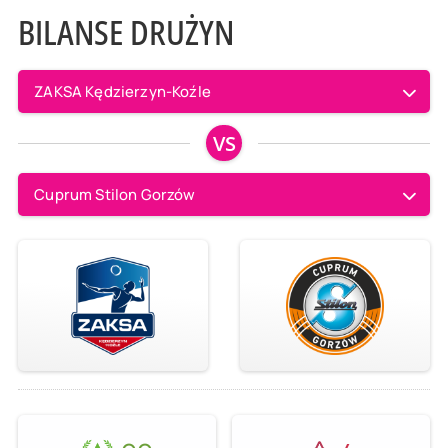
BILANSE DRUŻYN
ZAKSA Kędzierzyn-Koźle
VS
Cuprum Stilon Gorzów