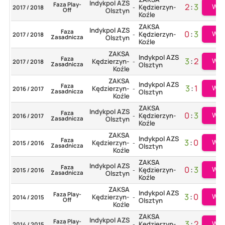
Indykpol AZS
Faza Play-
2
:
3
Wię
Kędzierzyn-
2017 / 2018
-
Off
Olsztyn
Koźle
ZAKSA
Indykpol AZS
Faza
0
:
3
Wię
Kędzierzyn-
2017 / 2018
-
Zasadnicza
Olsztyn
Koźle
ZAKSA
Indykpol AZS
Faza
3
:
2
Wię
Kędzierzyn-
2017 / 2018
-
Zasadnicza
Olsztyn
Koźle
ZAKSA
Indykpol AZS
Faza
3
:
1
Wię
Kędzierzyn-
2016 / 2017
-
Zasadnicza
Olsztyn
Koźle
ZAKSA
Indykpol AZS
Faza
0
:
3
Wię
Kędzierzyn-
2016 / 2017
-
Zasadnicza
Olsztyn
Koźle
ZAKSA
Indykpol AZS
Faza
3
:
0
Wię
Kędzierzyn-
2015 / 2016
-
Zasadnicza
Olsztyn
Koźle
ZAKSA
Indykpol AZS
Faza
0
:
3
Wię
Kędzierzyn-
2015 / 2016
-
Zasadnicza
Olsztyn
Koźle
ZAKSA
Indykpol AZS
Faza Play-
3
:
0
Wię
Kędzierzyn-
2014 / 2015
-
Off
Olsztyn
Koźle
ZAKSA
Indykpol AZS
Faza Play-
3
:
2
Wię
Kędzierzyn-
2014 / 2015
-