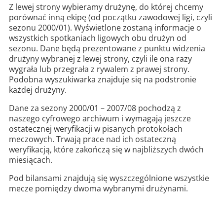
Z lewej strony wybieramy drużynę, do której chcemy
porównać inną ekipę (od początku zawodowej ligi, czyli
sezonu 2000/01). Wyświetlone zostaną informacje o
wszystkich spotkaniach ligowych obu drużyn od
sezonu. Dane będą prezentowane z punktu widzenia
drużyny wybranej z lewej strony, czyli ile ona razy
wygrała lub przegrała z rywalem z prawej strony.
Podobna wyszukiwarka znajduje się na podstronie
każdej drużyny.
Dane za sezony 2000/01 – 2007/08 pochodzą z
naszego cyfrowego archiwum i wymagają jeszcze
ostatecznej weryfikacji w pisanych protokołach
meczowych. Trwają prace nad ich ostateczną
weryfikacją, które zakończą się w najbliższych dwóch
miesiącach.
Pod bilansami znajdują się wyszczególnione wszystkie
mecze pomiędzy dwoma wybranymi drużynami.