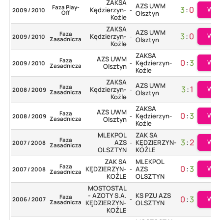
ZAKSA
AZS UWM
Faza Play-
3
:
0
Wię
Kędzierzyn-
2009 / 2010
-
Off
Olsztyn
Koźle
ZAKSA
AZS UWM
Faza
3
:
0
Wię
Kędzierzyn-
2009 / 2010
-
Zasadnicza
Olsztyn
Koźle
ZAKSA
AZS UWM
Faza
0
:
3
Wię
Kędzierzyn-
2009 / 2010
-
Zasadnicza
Olsztyn
Koźle
ZAKSA
AZS UWM
Faza
3
:
1
Wię
Kędzierzyn-
2008 / 2009
-
Zasadnicza
Olsztyn
Koźle
ZAKSA
AZS UWM
Faza
0
:
3
Wię
Kędzierzyn-
2008 / 2009
-
Zasadnicza
Olsztyn
Koźle
MLEKPOL
ZAK SA
Faza
3
:
2
Wię
AZS
KĘDZIERZYN-
2007 / 2008
-
Zasadnicza
OLSZTYN
KOŹLE
ZAK SA
MLEKPOL
Faza
0
:
3
Wię
KĘDZIERZYN-
AZS
2007 / 2008
-
Zasadnicza
KOŹLE
OLSZTYN
MOSTOSTAL
- AZOTY S.A.
KS PZU AZS
Faza
0
:
3
Wię
2006 / 2007
-
Zasadnicza
KĘDZIERZYN-
OLSZTYN
KOŹLE