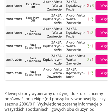
Aluron Virtu
ZAKSA
Faza Play-
2
:
3
Więcej
Warta
Kędzierzyn-
2018 / 2019
-
Off
Zawiercie
Koźle
ZAKSA
Aluron Virtu
Faza Play-
1
:
3
Więcej
Kędzierzyn-
Warta
2018 / 2019
-
Off
Koźle
Zawiercie
Aluron Virtu
ZAKSA
Faza
1
:
3
Więcej
Warta
Kędzierzyn-
2018 / 2019
-
Zasadnicza
Zawiercie
Koźle
ZAKSA
Aluron Virtu
Faza
3
:
1
Więcej
Kędzierzyn-
Warta
2018 / 2019
-
Zasadnicza
Koźle
Zawiercie
ZAKSA
Aluron Virtu
Faza
3
:
1
Więcej
Kędzierzyn-
Warta
2017 / 2018
-
Zasadnicza
Koźle
Zawiercie
Aluron Virtu
ZAKSA
Faza
1
:
3
Więcej
Warta
Kędzierzyn-
2017 / 2018
-
Zasadnicza
Zawiercie
Koźle
Z lewej strony wybieramy drużynę, do której chcemy
porównać inną ekipę (od początku zawodowej ligi, czyli
sezonu 2000/01). Wyświetlone zostaną informacje o
wszystkich spotkaniach ligowych obu drużyn od