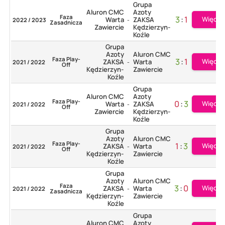
Grupa
Aluron CMC
Azoty
Faza
3
:
1
Więcej
Warta
ZAKSA
2022 / 2023
-
Zasadnicza
Zawiercie
Kędzierzyn-
Koźle
Grupa
Azoty
Aluron CMC
Faza Play-
3
:
1
Więcej
ZAKSA
Warta
2021 / 2022
-
Off
Kędzierzyn-
Zawiercie
Koźle
Grupa
Aluron CMC
Azoty
Faza Play-
0
:
3
Więcej
Warta
ZAKSA
2021 / 2022
-
Off
Zawiercie
Kędzierzyn-
Koźle
Grupa
Azoty
Aluron CMC
Faza Play-
1
:
3
Więcej
ZAKSA
Warta
2021 / 2022
-
Off
Kędzierzyn-
Zawiercie
Koźle
Grupa
Azoty
Aluron CMC
Faza
3
:
0
Więcej
ZAKSA
Warta
2021 / 2022
-
Zasadnicza
Kędzierzyn-
Zawiercie
Koźle
Grupa
Aluron CMC
Azoty