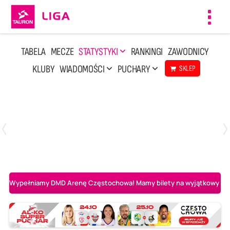
Toggl
navig
TABELA
MECZE
STATYSTYKI
RANKINGI
ZAWODNICY
KLUBY
WIADOMOŚCI
PUCHARY
SKLEP
Poniedziałek, 20 Kwi, 17:30
2
3
Indykpol AZS Olsztyn
PGE GiEK SKRA Bełchatów
Wypełniamy DMD Arenę Częstochowa! Mamy bilety na wyjątkowy mecz 