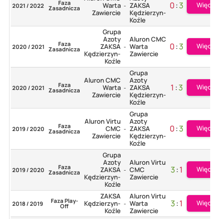
Faza
0
:
3
Więcej
Warta
ZAKSA
2021 / 2022
-
Zasadnicza
Zawiercie
Kędzierzyn-
Koźle
Grupa
Azoty
Aluron CMC
Faza
0
:
3
Więcej
ZAKSA
Warta
2020 / 2021
-
Zasadnicza
Kędzierzyn-
Zawiercie
Koźle
Grupa
Aluron CMC
Azoty
Faza
1
:
3
Więcej
Warta
ZAKSA
2020 / 2021
-
Zasadnicza
Zawiercie
Kędzierzyn-
Koźle
Grupa
Aluron Virtu
Azoty
Faza
0
:
3
Więcej
CMC
ZAKSA
2019 / 2020
-
Zasadnicza
Zawiercie
Kędzierzyn-
Koźle
Grupa
Azoty
Aluron Virtu
Faza
3
:
1
Więcej
ZAKSA
CMC
2019 / 2020
-
Zasadnicza
Kędzierzyn-
Zawiercie
Koźle
ZAKSA
Aluron Virtu
Faza Play-
3
:
1
Więcej
Kędzierzyn-
Warta
2018 / 2019
-
Off
Koźle
Zawiercie