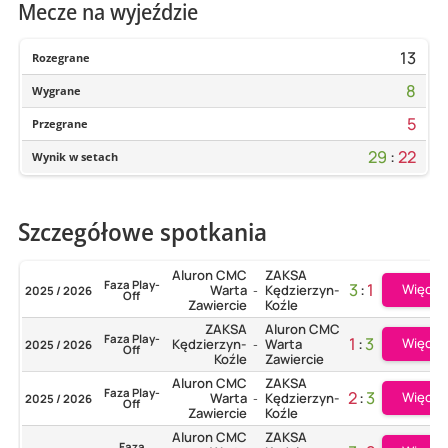
Mecze na wyjeździe
13
Rozegrane
8
Wygrane
5
Przegrane
29
:
22
Wynik w setach
Szczegółowe spotkania
Aluron CMC
ZAKSA
Faza Play-
3
:
1
Więcej
Warta
Kędzierzyn-
2025 / 2026
-
Off
Zawiercie
Koźle
ZAKSA
Aluron CMC
Faza Play-
1
:
3
Więcej
Kędzierzyn-
Warta
2025 / 2026
-
Off
Koźle
Zawiercie
Aluron CMC
ZAKSA
Faza Play-
2
:
3
Więcej
Warta
Kędzierzyn-
2025 / 2026
-
Off
Zawiercie
Koźle
Aluron CMC
ZAKSA
Faza